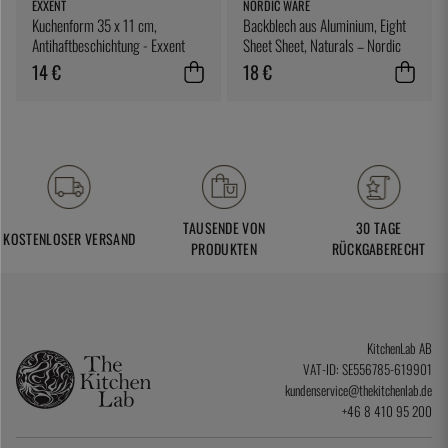
EXXENT
NORDIC WARE
Kuchenform 35 x 11 cm,
Backblech aus Aluminium, Eight
Antihaftbeschichtung - Exxent
Sheet Sheet, Naturals – Nordic
Ware
14 €
18 €
TAUSENDE VON
30 TAGE
KOSTENLOSER VERSAND
PRODUKTEN
RÜCKGABERECHT
KitchenLab AB
VAT-ID: SE556785-619901
kundenservice@thekitchenlab.de
+46 8 410 95 200