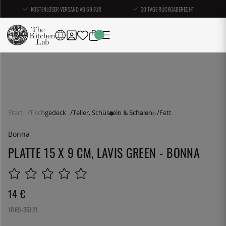
KOSTENLOSER VERSAND AB 69 EUR
30 TAGE RÜCKGABERECHT
Start
Tischgedeck
Teller, Schüsseln & Schalen
Fett
Bonna
PLATTE 15 X 9 CM, LAVIS GREEN - BONNA
14
€
1069-35121