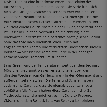
Lavis Green ist eine brandneue Porzellankollektion des
türkischen Qualitätsherstellers Bonna. Die Serie fühlt sich
nicht wie Vintage-Pastiche an, sondern eher wie eine sehr
zeitgemäße Neuinterpretation einer visuellen Sprache, die
mit südeuropäischen Häusern, älterem Café-Porzellan und
vielleicht einem Hauch Nostalgie der 1980er Jahre verbunden
ist. Es ist beruhigend, vertraut und gleichzeitig leicht
unerwartet. Es vermittelt ein perfektes nostalgisches Gefühl,
ohne dass Sie nach uneinheitlichen Teilen mit
abgesplitterten Kanten und zerkratzten Oberflächen suchen
müssen — hier ist eine komplette Serie in der richtigen
Formensprache, gemacht um zu halten.
Lavis Green wird bei Temperaturen weit über dem technisch
Möglichen gebrannt, was es resistent gegenüber dem
direkten Wechsel vom Gefrierschrank in den Ofen macht und
außerdem sehr kratzfest. Die Teller und Schalen haben
zudem eine Garantie, dass sie niemals absplittern oder
abblättern (die Platten haben diese Garantie nicht). Zur
Tischdeckung wird empfohlen, es mit Duralex Provence-
Gläsern und dem Besteck Laila von Solex zu kombinieren.