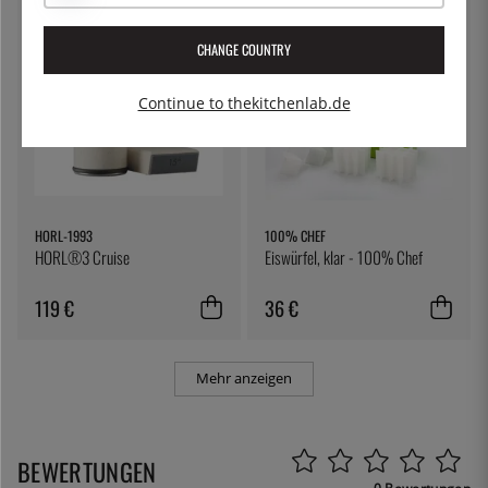
CHANGE COUNTRY
Continue to thekitchenlab.de
HORL-1993
100% CHEF
HORL®3 Cruise
Eiswürfel, klar - 100% Chef
119 €
36 €
Mehr anzeigen
BEWERTUNGEN