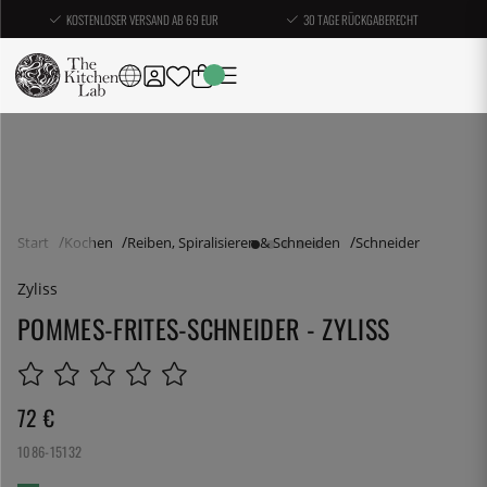
KOSTENLOSER VERSAND AB 69 EUR
30 TAGE RÜCKGABERECHT
Start
Kochen
Reiben, Spiralisieren & Schneiden
Schneider
Zyliss
POMMES-FRITES-SCHNEIDER - ZYLISS
72
€
1086-15132