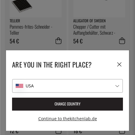
TELLIER
ALLIGATOR OF SWEDEN
Pommes-frites-Schneider -
Chopper / Cutter mit
Tellier
Auffangbehälter, Schwarz -
Alligator
54 €
54 €
ARE YOU IN THE RIGHT PLACE?
USA
CHANGE COUNTRY
SIEVERT
GOURMETSTÅL
Handlicher Gasbrenner mit Piezo,
Pizzaschneider - Gourmetstål
Continue to thekitchenlab.de
nur griff - Sievert
72 €
18 €