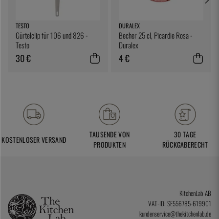
TESTO
DURALEX
Gürtelclip für 106 und 826 -
Becher 25 cl, Picardie Rosa -
Testo
Duralex
30 €
4 €
TAUSENDE VON
30 TAGE
KOSTENLOSER VERSAND
PRODUKTEN
RÜCKGABERECHT
KitchenLab AB
VAT-ID: SE556785-619901
kundenservice@thekitchenlab.de