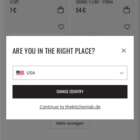
Craft
Deckel, 5 Liter - Patina
7 €
54 €
ARE YOU IN THE RIGHT PLACE?
USA
HORL-1993
100% CHEF
HORL®3 Cruise
Eiswürfel, klar - 100% Chef
CHANGE COUNTRY
119 €
36 €
Continue to thekitchenlab.de
Mehr anzeigen