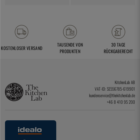
TAUSENDE VON
30 TAGE
KOSTENLOSER VERSAND
PRODUKTEN
RÜCKGABERECHT
KitchenLab AB
VAT-ID: SE556785-619901
kundenservice@thekitchenlab.de
+46 8 410 95 200