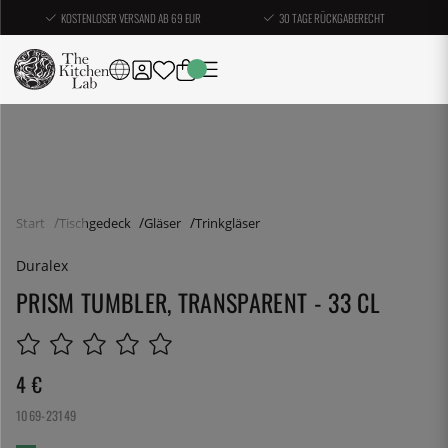
KOSTENLOSER VERSAND AB 69 EUR
30 TAGE RÜCKGABERECHT
Start
Tischgedeck
Gläser
Trinkgläser
Duralex
PRISM TUMBLER, TRANSPARENT - 33 CL
4
€
1069-23149