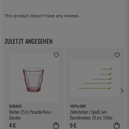
.
This product doesn't have any reviews.
ZULETZT ANGESEHEN
DURALEX
100% CHEF
Becher 25 cl, Picardie Rosa -
Zahnstocher / Spieß zum
Duralex
Durchtrennen, 18 cm, 100er-
Pack - 100% Chef
4 €
9 €