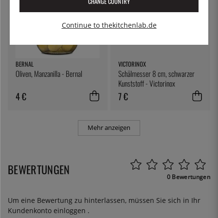
CHANGE COUNTRY
Continue to thekitchenlab.de
BERNAL
VICTORINOX
Oliven, Manzanilla - Bernal
Schälmesser 8 cm, schwarzer
Kunststoff - Victorinox
4 €
7 €
Mehr anzeigen
BEWERTUNGEN
0 Bewertungen
Um eine Bewertung zu hinterlassen, müssen Sie sich in Ihr
Kundenkonto
einloggen
.