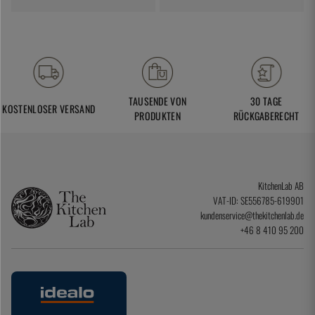
TAUSENDE VON
30 TAGE
KOSTENLOSER VERSAND
PRODUKTEN
RÜCKGABERECHT
KitchenLab AB
VAT-ID: SE556785-619901
kundenservice@thekitchenlab.de
+46 8 410 95 200