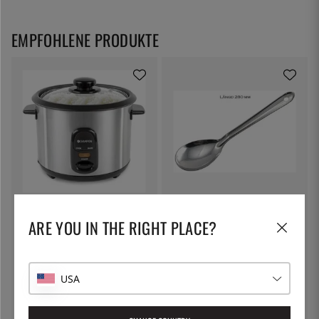
EMPFOHLENE PRODUKTE
CHAMPION
ÖSTLIN
Reiskocher 1,5L - Champion
Gastrolöffel / Servierlöffel
ARE YOU IN THE RIGHT PLACE?
45 €
7 €
USA
13
%