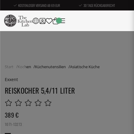
KOSTENLOSER VERSAND AB 69 EUR
30 TAGE RÜCKGABERECHT
Start
Kochen
Küchenutensilien
Asiatische Küche
Exxent
REISKOCHER 5,4/11 LITER
389
€
1071-13273