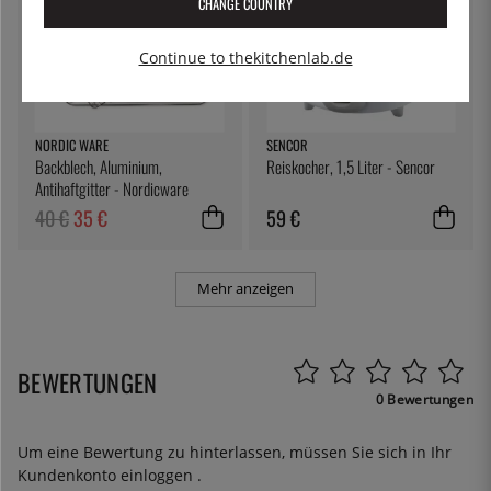
CHANGE COUNTRY
Continue to thekitchenlab.de
NORDIC WARE
SENCOR
Backblech, Aluminium,
Reiskocher, 1,5 Liter - Sencor
Antihaftgitter - Nordicware
40 €
35 €
59 €
Mehr anzeigen
BEWERTUNGEN
0 Bewertungen
Um eine Bewertung zu hinterlassen, müssen Sie sich in Ihr
Kundenkonto
einloggen
.