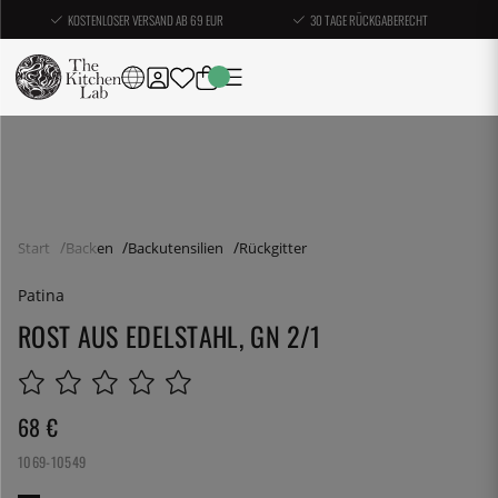
KOSTENLOSER VERSAND AB 69 EUR
30 TAGE RÜCKGABERECHT
Start
Backen
Backutensilien
Rückgitter
Patina
ROST AUS EDELSTAHL, GN 2/1
68
€
1069-10549