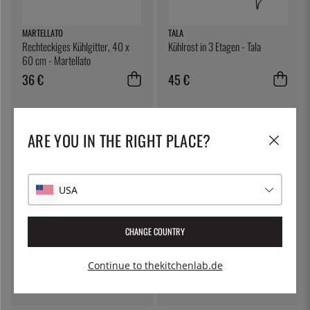
MARTELLATO
TALA
Rechteckiges Kühlgitter, 40 x
Kühlrost in 3 Etagen - Tala
60 cm - Martellato
36 €
45 €
ARE YOU IN THE RIGHT PLACE?
USA
CHANGE COUNTRY
THE KITCHEN LAB
TELLIER
Runder Becher, 480 ml inklusive
Austernmesser mit Holzgriff
Continue to thekitchenlab.de
Deckel
1 €
18 €