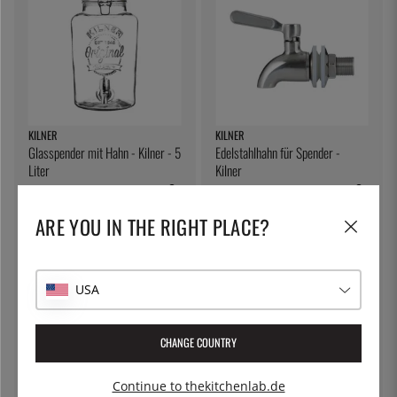
KILNER
KILNER
Glasspender mit Hahn - Kilner - 5
Edelstahlhahn für Spender -
Liter
Kilner
54 €
35 €
ARE YOU IN THE RIGHT PLACE?
USA
CHANGE COUNTRY
Continue to thekitchenlab.de