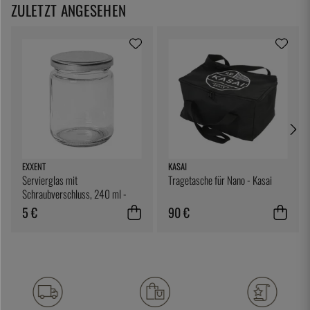
ZULETZT ANGESEHEN
EXXENT
KASAI
Servierglas mit
Tragetasche für Nano - Kasai
Schraubverschluss, 240 ml -
Exxent
5 €
90 €