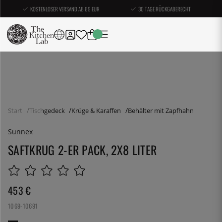
KOSTENLOSER VERSAND AB 69 EUR
30 TAGE RÜCKGABERECHT
Start
Tischgedeck
Krüge & Karaffen
Behälter mit Zapfhahn
Sunnex
SAFTKRUG 2-ER PACK, 2X8 LITER
453
€
1069-10691