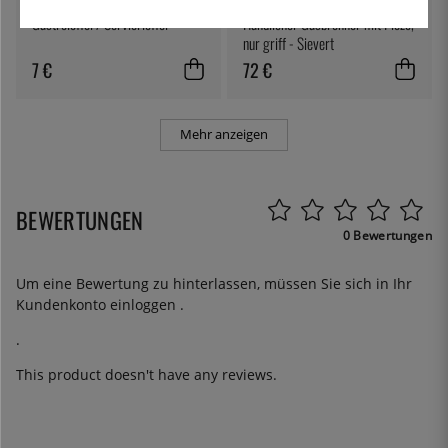
ÖSTLIN
SIEVERT
Gastrolöffel / Servierlöffel
Handlicher Gasbrenner mit Piezo,
nur griff - Sievert
7 €
72 €
Mehr anzeigen
BEWERTUNGEN
0 Bewertungen
Um eine Bewertung zu hinterlassen, müssen Sie sich in Ihr
Kundenkonto
einloggen
.
.
This product doesn't have any reviews.