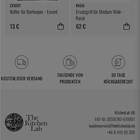
EXXENT
KASAI
Koffer für Barkeeper - Exxent
Ersatzgrill für Medium Wide -
Kasai
13 €
62 €
TAUSENDE VON
30 TAGE
KOSTENLOSER VERSAND
PRODUKTEN
RÜCKGABERECHT
KitchenLab AB
VAT-ID: SE556785-619901
kundenservice@thekitchenlab.de
+46 8 410 95 200