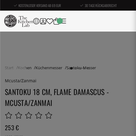
KOSTENLOSER VERSAND AB 69 EUR
30 TAGE RÜCKGABERECHT
Start
Kochen
Küchenmesser
Santoku-Messer
Mcusta/Zanmai
SANTOKU 18 CM, FLAME DAMASCUS -
MCUSTA/ZANMAI
253
€