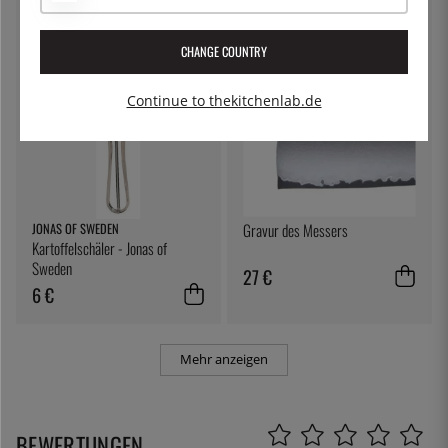
CHANGE COUNTRY
Continue to thekitchenlab.de
JONAS OF SWEDEN
Gravur des Messers
Kartoffelschäler - Jonas of
Sweden
27 €
6 €
Mehr anzeigen
BEWERTUNGEN