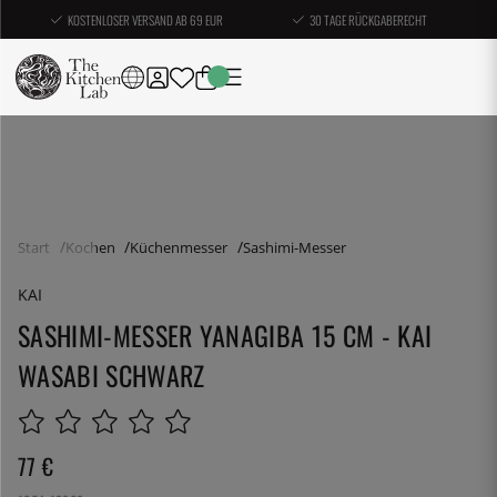
KOSTENLOSER VERSAND AB 69 EUR
30 TAGE RÜCKGABERECHT
Start
Kochen
Küchenmesser
Sashimi-Messer
KAI
SASHIMI-MESSER YANAGIBA 15 CM - KAI
WASABI SCHWARZ
77
€