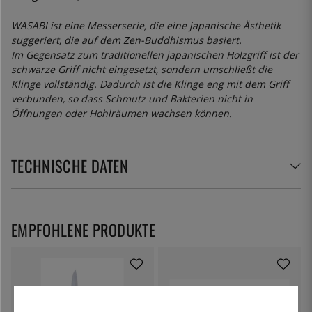
WASABI ist eine Messerserie, die eine japanische Ästhetik
suggeriert, die auf dem Zen-Buddhismus basiert.
Im Gegensatz zum traditionellen japanischen Holzgriff ist der
schwarze Griff nicht eingesetzt, sondern umschließt die
Klinge vollständig. Dadurch ist die Klinge eng mit dem Griff
verbunden, so dass Schmutz und Bakterien nicht in
Öffnungen oder Hohlräumen wachsen können.
TECHNISCHE DATEN
EMPFOHLENE PRODUKTE