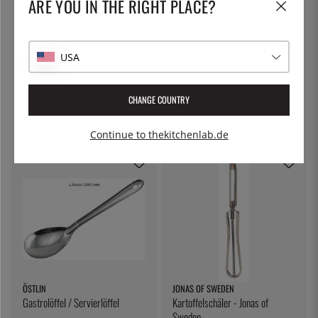
ARE YOU IN THE RIGHT PLACE?
USA
PRO HOUSE
SATAKE
Yanagiba 21cm - Pro House
Yanagiba, 21 cm, Houcho-Satake
CHANGE COUNTRY
72 €
59 €
Continue to thekitchenlab.de
ÖSTLIN
JONAS OF SWEDEN
Gastrolöffel / Servierlöffel
Kartoffelschäler - Jonas of
Sweden