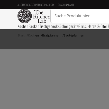
ALLGEMEINE GESCHÄFTSBEDINGUNGEN
GESCHENKKARTE
Kochen
Backen
Tischgedeck
Küchengeräte
Grills, Herde & Öfen
Start
Kochen
Bratpfannen
Sautépfannen