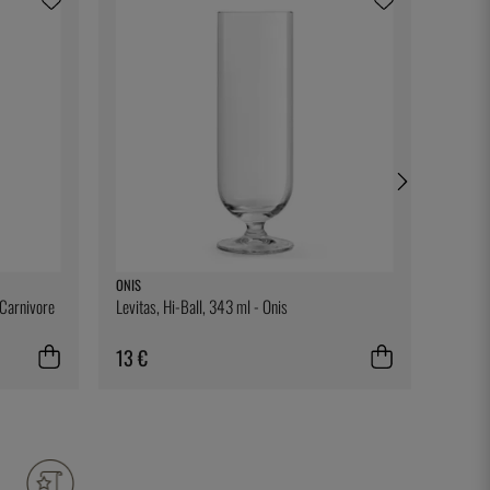
ONIS
BONNIE
 Carnivore
Levitas, Hi-Ball, 343 ml - Onis
Ett rec
13 €
28 €