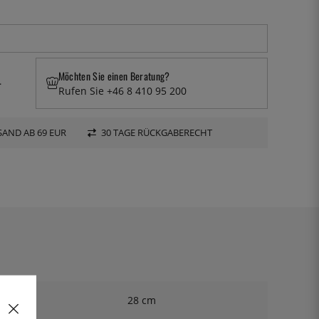
Möchten Sie einen Beratung?
.
Rufen Sie +46 8 410 95 200
AND AB 69 EUR
30 TAGE RÜCKGABERECHT
28 cm