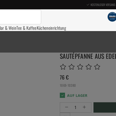
KOSTENLOSER VERSAND 
Bar & Wein
Tee & Kaffee
Kücheneinrichtung
SAUTÉPFANNE AUS EDEL
76
€
1069-10380