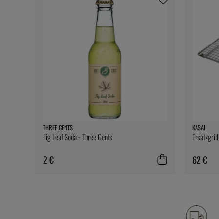
THREE CENTS
KASAI
Fig Leaf Soda - Three Cents
Ersatzgril
2 €
62 €