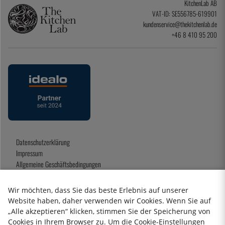
KitchenLab AB
VAT-ID: SE556785-619901
kundenservice@thekitchenlab.de
+46 8 410 95 200
Datenschutzerklärung
Impressum
Allgemeine Geschäftsbedingungen
Geschenkkarte
Wir möchten, dass Sie das beste Erlebnis auf unserer
Website haben, daher verwenden wir Cookies. Wenn Sie auf
„Alle akzeptieren“ klicken, stimmen Sie der Speicherung von
2026 KitchenLab AB
Cookies in Ihrem Browser zu. Um die Cookie-Einstellungen