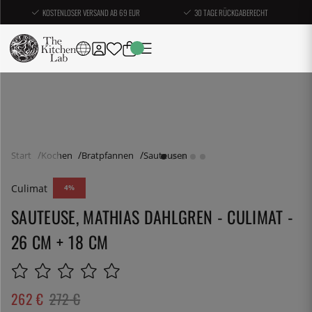
KOSTENLOSER VERSAND AB 69 EUR
30 TAGE RÜCKGABERECHT
Start
Kochen
Bratpfannen
Sauteusen
Culimat
4
SAUTEUSE, MATHIAS DAHLGREN - CULIMAT -
26 CM + 18 CM
262
€
272
€