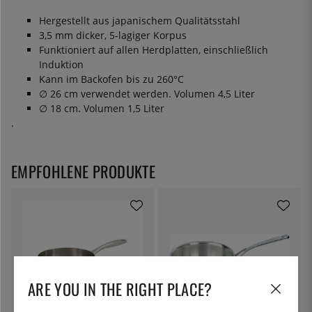
Hergestellt aus japanischem Qualitätsstahl
3,5 mm dicker, 5-lagiger Korpus
Funktioniert auf allen Herdplatten, einschließlich
Induktion
Kann im Backofen bis zu 260°C
∅ 26 cm verwendet werden. Volumen 4,5 Liter
∅ 18 cm. Volumen 1,5 Liter
.
EMPFOHLENE PRODUKTE
ARE YOU IN THE RIGHT PLACE?