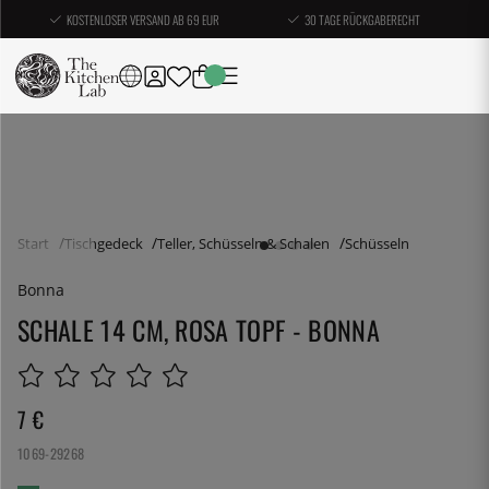
KOSTENLOSER VERSAND AB 69 EUR
30 TAGE RÜCKGABERECHT
Start
Tischgedeck
Teller, Schüsseln & Schalen
Schüsseln
Bonna
SCHALE 14 CM, ROSA TOPF - BONNA
7
€
1069-29268