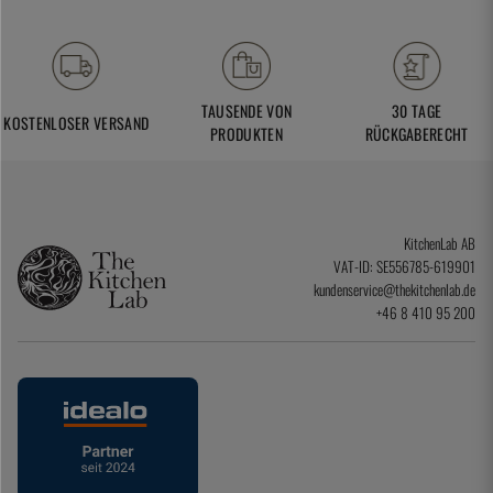
TAUSENDE VON
30 TAGE
KOSTENLOSER VERSAND
PRODUKTEN
RÜCKGABERECHT
KitchenLab AB
VAT-ID: SE556785-619901
kundenservice@thekitchenlab.de
+46 8 410 95 200