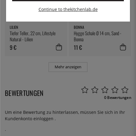
Continue to thekitchenlab.de
LILIEN
BONNA
Tiefer Teller, 22 cm, Lifestyle
Hygge Schale Ø 14 cm, Sand -
Natural - Lilien
Bonna
9 €
11 €
Mehr anzeigen
BEWERTUNGEN
0 Bewertungen
Um eine Bewertung zu hinterlassen, müssen Sie sich in Ihr
Kundenkonto
einloggen
.
.