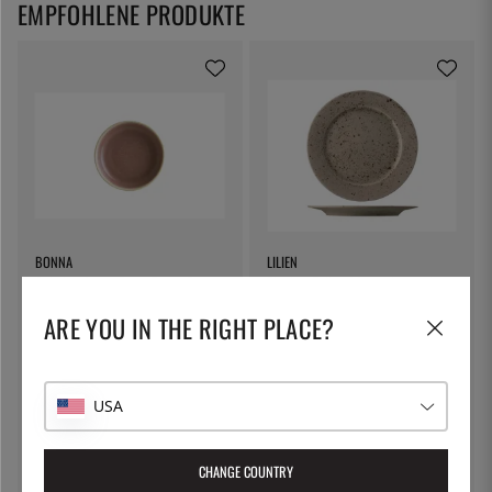
EMPFOHLENE PRODUKTE
BONNA
LILIEN
Schale 10 cm, Rosa Topf - Bonna
Flacher Teller 26 cm, Lifestyle
Natural - Lilien
ARE YOU IN THE RIGHT PLACE?
6 €
11 €
USA
CHANGE COUNTRY