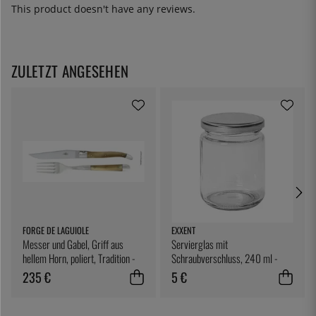
This product doesn't have any reviews.
ZULETZT ANGESEHEN
FORGE DE LAGUIOLE
EXXENT
Messer und Gabel, Griff aus
Servierglas mit
hellem Horn, poliert, Tradition -
Schraubverschluss, 240 ml -
Forge de Laguiole
Exxent
235 €
5 €