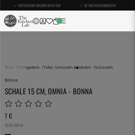
KOSTENLOSER VERSAND AB 69 EUR
30 TAGE RÜCKGABERECHT
Start
Tischgedeck
Teller, Schüsseln & Schalen
Schüsseln
Bonna
SCHALE 15 CM, OMNIA - BONNA
7
€
1069-29256