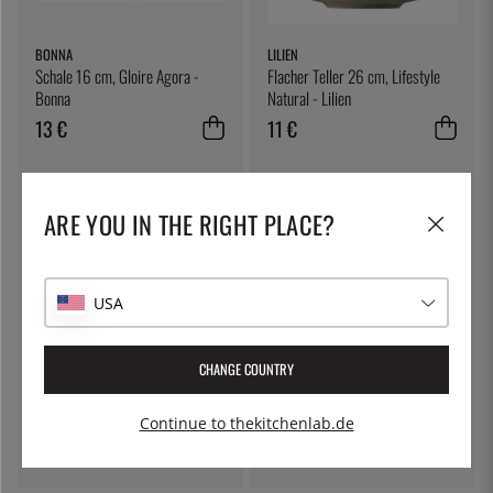
BONNA
LILIEN
Schale 16 cm, Gloire Agora -
Flacher Teller 26 cm, Lifestyle
Bonna
Natural - Lilien
13 €
11 €
ARE YOU IN THE RIGHT PLACE?
USA
CHANGE COUNTRY
LILIEN
BONNA
Tiefer Teller, 22 cm, Lifestyle
Hygge Schale Ø 14 cm, Lunar -
Continue to thekitchenlab.de
Natural - Lilien
Bonna
9 €
11 €