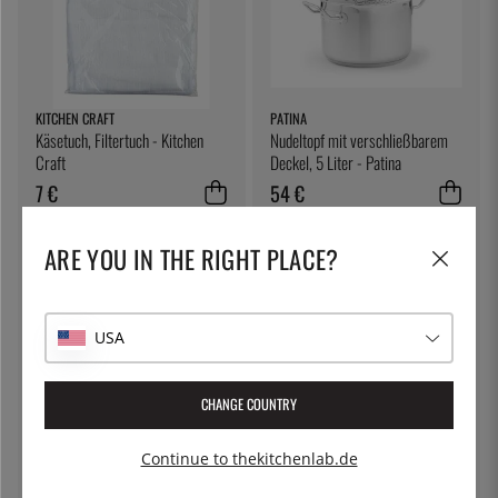
KITCHEN CRAFT
PATINA
Käsetuch, Filtertuch - Kitchen
Nudeltopf mit verschließbarem
Craft
Deckel, 5 Liter - Patina
7 €
54 €
ARE YOU IN THE RIGHT PLACE?
USA
CHANGE COUNTRY
HORL-1993
100% CHEF
Continue to thekitchenlab.de
HORL®3 Cruise
Eiswürfel, klar - 100% Chef