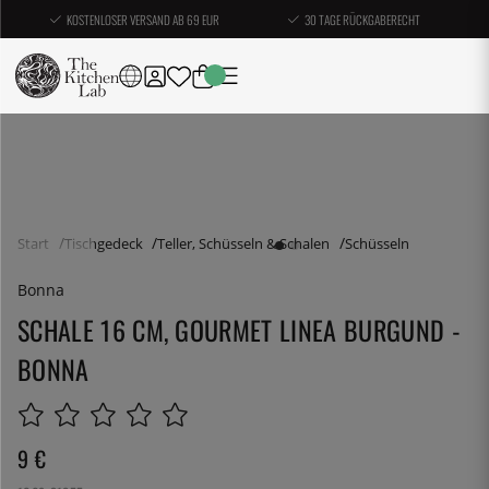
KOSTENLOSER VERSAND AB 69 EUR
30 TAGE RÜCKGABERECHT
Start
Tischgedeck
Teller, Schüsseln & Schalen
Schüsseln
Bonna
SCHALE 16 CM, GOURMET LINEA BURGUND -
BONNA
9
€