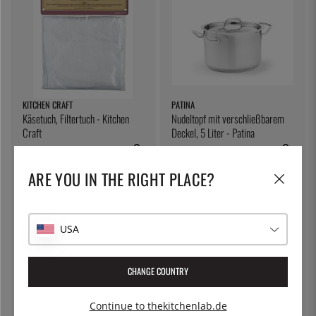
KITCHEN CRAFT
PATINA
Käsetuch, Filtertuch - Kitchen
Nudeltopf mit verschließbarem
Craft
Deckel, 5 Liter - Patina
7 €
54 €
ARE YOU IN THE RIGHT PLACE?
USA
CHANGE COUNTRY
Continue to thekitchenlab.de
HORL-1993
100% CHEF