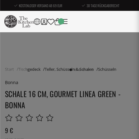
KOSTENLOSER VERSAND AB 69 EUR
30 TAGE RÜCKGABERECHT
Start
Tischgedeck
Teller, Schüsseln & Schalen
Schüsseln
Bonna
SCHALE 16 CM, GOURMET LINEA GREEN -
BONNA
9
€