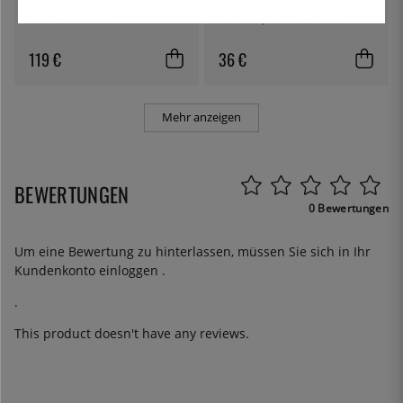
HORL®3 Cruise
Eiswürfel, klar - 100% Chef
119 €
36 €
Mehr anzeigen
BEWERTUNGEN
0 Bewertungen
Um eine Bewertung zu hinterlassen, müssen Sie sich in Ihr
Kundenkonto
einloggen
.
.
This product doesn't have any reviews.