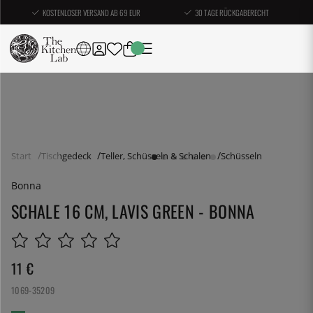
KOSTENLOSER VERSAND AB 69 EUR
30 TAGE RÜCKGABERECHT
Start
Tischgedeck
Teller, Schüsseln & Schalen
Schüsseln
Bonna
SCHALE 16 CM, LAVIS GREEN - BONNA
11
€
1069-35209