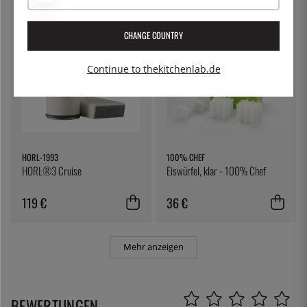
CHANGE COUNTRY
Continue to thekitchenlab.de
HORL-1993
100% CHEF
HORL®3 Cruise
Eiswürfel, klar - 100% Chef
119 €
36 €
Mehr anzeigen
BEWERTUNGEN