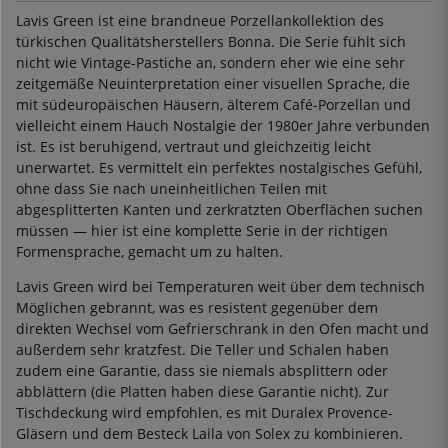
Lavis Green ist eine brandneue Porzellankollektion des
türkischen Qualitätsherstellers Bonna. Die Serie fühlt sich
nicht wie Vintage-Pastiche an, sondern eher wie eine sehr
zeitgemäße Neuinterpretation einer visuellen Sprache, die
mit südeuropäischen Häusern, älterem Café-Porzellan und
vielleicht einem Hauch Nostalgie der 1980er Jahre verbunden
ist. Es ist beruhigend, vertraut und gleichzeitig leicht
unerwartet. Es vermittelt ein perfektes nostalgisches Gefühl,
ohne dass Sie nach uneinheitlichen Teilen mit
abgesplitterten Kanten und zerkratzten Oberflächen suchen
müssen — hier ist eine komplette Serie in der richtigen
Formensprache, gemacht um zu halten.
Lavis Green wird bei Temperaturen weit über dem technisch
Möglichen gebrannt, was es resistent gegenüber dem
direkten Wechsel vom Gefrierschrank in den Ofen macht und
außerdem sehr kratzfest. Die Teller und Schalen haben
zudem eine Garantie, dass sie niemals absplittern oder
abblättern (die Platten haben diese Garantie nicht). Zur
Tischdeckung wird empfohlen, es mit Duralex Provence-
Gläsern und dem Besteck Laila von Solex zu kombinieren.