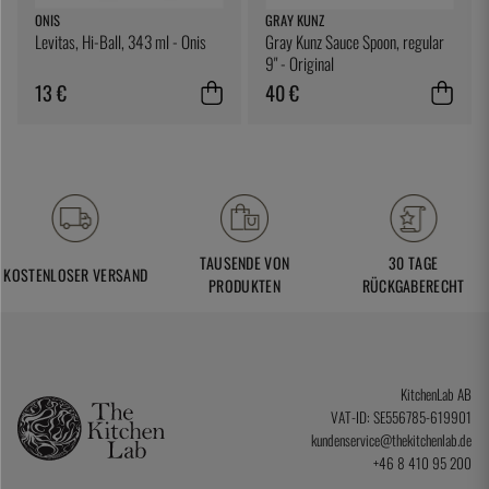
ONIS
GRAY KUNZ
Levitas, Hi-Ball, 343 ml - Onis
Gray Kunz Sauce Spoon, regular
9" - Original
13 €
40 €
TAUSENDE VON
30 TAGE
KOSTENLOSER VERSAND
PRODUKTEN
RÜCKGABERECHT
KitchenLab AB
VAT-ID: SE556785-619901
kundenservice@thekitchenlab.de
+46 8 410 95 200