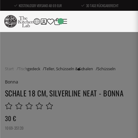
KOSTENLOSER VERSAND AB 69 EUR
30 TAGE RÜCKGABERECHT
Start
Tischgedeck
Teller, Schüsseln & Schalen
Schüsseln
Bonna
SCHALE 18 CM, SILVERLINE NEAT - BONNA
30
€
1069-35139