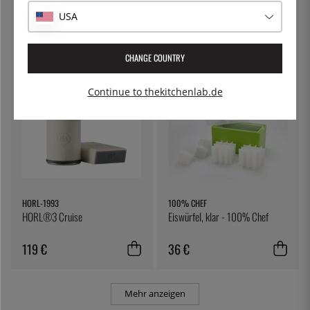
Käsetuch, Filtertuch - Kitchen
Nudeltopf mit verschließbarem
USA
Craft
Deckel, 5 Liter - Patina
7 €
54 €
CHANGE COUNTRY
Continue to thekitchenlab.de
HORL-1993
100% CHEF
HORL®3 Cruise
Eiswürfel, klar - 100% Chef
119 €
36 €
Mehr anzeigen