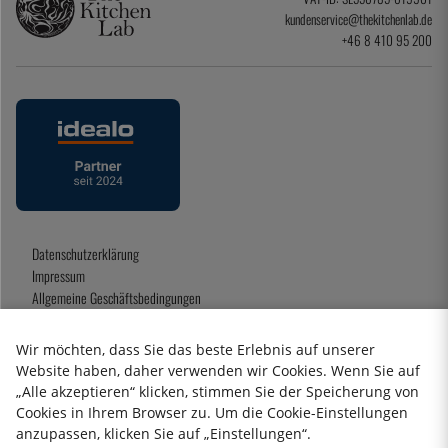
kundenservice@thekitchenlab.de
+46 8 410 95 200
Datenschutzerklärung
Impressum
Allgemeine Geschäftsbedingungen
Geschenkkarte
Wir möchten, dass Sie das beste Erlebnis auf unserer
Website haben, daher verwenden wir Cookies. Wenn Sie auf
„Alle akzeptieren“ klicken, stimmen Sie der Speicherung von
2026 KitchenLab AB
Cookies in Ihrem Browser zu. Um die Cookie-Einstellungen
anzupassen, klicken Sie auf „Einstellungen“.