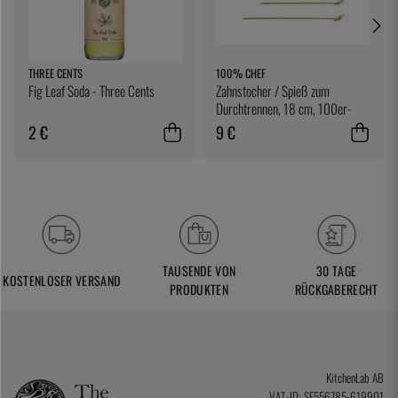
THREE CENTS
100% CHEF
Fig Leaf Soda - Three Cents
Zahnstocher / Spieß zum
Durchtrennen, 18 cm, 100er-
Pack - 100% Chef
2 €
9 €
TAUSENDE VON
30 TAGE
KOSTENLOSER VERSAND
PRODUKTEN
RÜCKGABERECHT
KitchenLab AB
VAT-ID: SE556785-619901