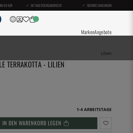
AB 69 EUR
30 TAGE RÜCKGABERECHT
SICHERE ZAHLUNGEN
Marken
Angebote
Lilien
LE TERRAKOTTA - LILIEN
1-4 ARBEITSTAGE
IN DEN WARENKORB LEGEN