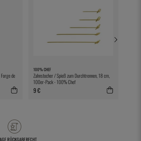
100% CHEF
EXXENT
 Forge de
Zahnstocher / Spieß zum Durchtrennen, 18 cm,
Kuchenf
100er-Pack - 100% Chef
Exxent
9 €
14 €
TAGE RÜCKGABERECHT