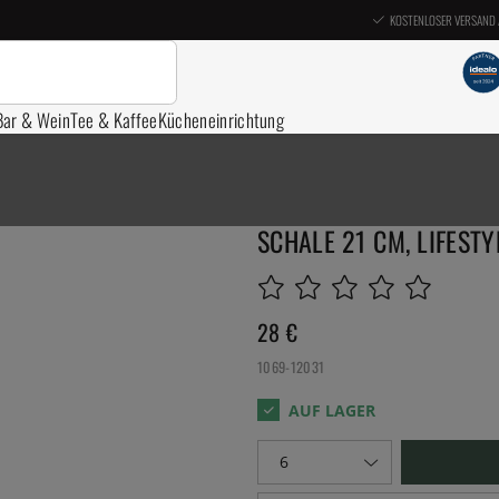
KOSTENLOSER VERSAND 
Bar & Wein
Tee & Kaffee
Kücheneinrichtung
SCHALE 21 CM, LIFESTY
28
€
1069-12031