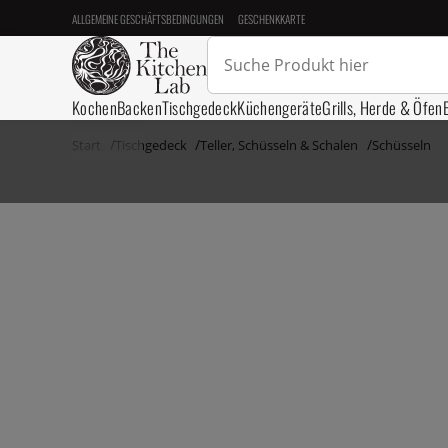
ALLGEMEINE GESCHÄFTSBEDINGUNGEN
GESCHENKKARTE
Kochen
Backen
Tischgedeck
Küchengeräte
Grills, Herde & Öfen
Start
Tischgedeck
Teller, Schüsseln & Schalen
Schüsseln