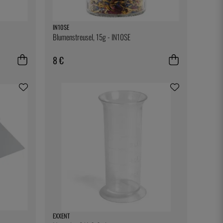
IN10SE
Blumenstreusel, 15g - IN10SE
8 €
EXXENT