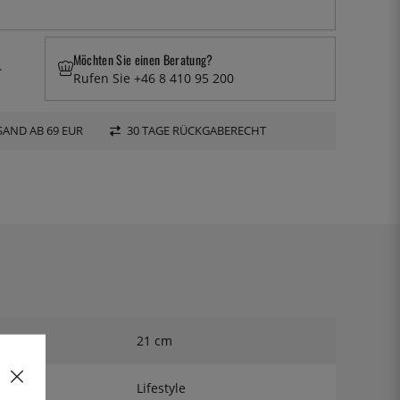
Möchten Sie einen Beratung?
.
Rufen Sie +46 8 410 95 200
AND AB 69 EUR
30 TAGE RÜCKGABERECHT
21 cm
Lifestyle