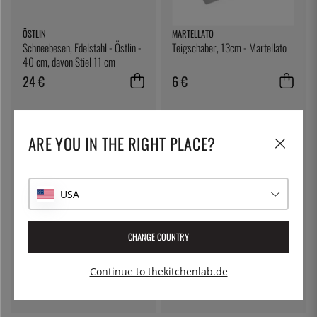
ÖSTLIN
MARTELLATO
Schneebesen, Edelstahl - Östlin -
Teigschaber, 13cm - Martellato
40 cm, davon Stiel 11 cm
24 €
6 €
ARE YOU IN THE RIGHT PLACE?
USA
CHANGE COUNTRY
ÖSTLIN
EXXENT
Gastrolöffel / Servierlöffel
Holzlöffel, 60 cm - Exxent
Continue to thekitchenlab.de
7 €
27 €