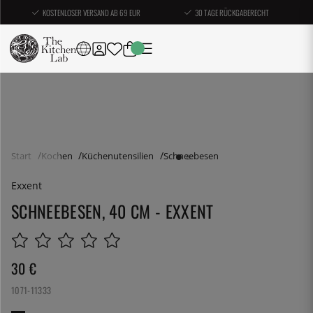
KOSTENLOSER VERSAND AB 69 EUR
30 TAGE RÜCKGABERECHT
Start
Kochen
Küchenutensilien
Schneebesen
Exxent
SCHNEEBESEN, 40 CM - EXXENT
30
€
1071-11333