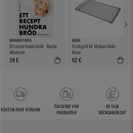
BONNIER FAKTA
KASAI
Ett recept hundra bröd - Martin
Ersatzgrill für Medium Wide -
Johansson
Kasai
28 €
62 €
TAUSENDE VON
30 TAGE
KOSTENLOSER VERSAND
PRODUKTEN
RÜCKGABERECHT