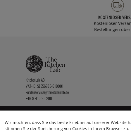
KOSTENLOSER VERS
Kostenloser Versa
Bestellungen über 
KitchenLab AB
VAT-ID: SE556785-619901
kundenservice@thekitchenlab.de
+46 8 410 95 200
2026 KitchenLab AB
Wir möchten, dass Sie das beste Erlebnis auf unserer Website h
stimmen Sie der Speicherung von Cookies in Ihrem Browser zu. U