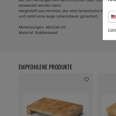
verwendet werden kann.
Hergestellt aus Hirnholz, das eine fantastische Fähigkei
und somit eine lange Lebensdauer garantiert.
Abmessungen: 48x32x6 cm
Cont
Material: Rubberwood
EMPFOHLENE PRODUKTE