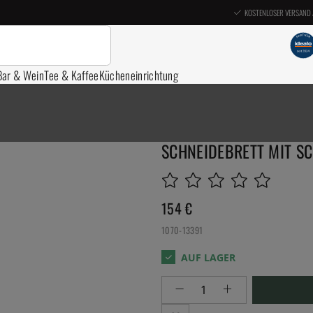
KOSTENLOSER VERSAND 
Bar & Wein
Tee & Kaffee
Kücheneinrichtung
SCHNEIDEBRETT MIT SC
154
€
1070-13391