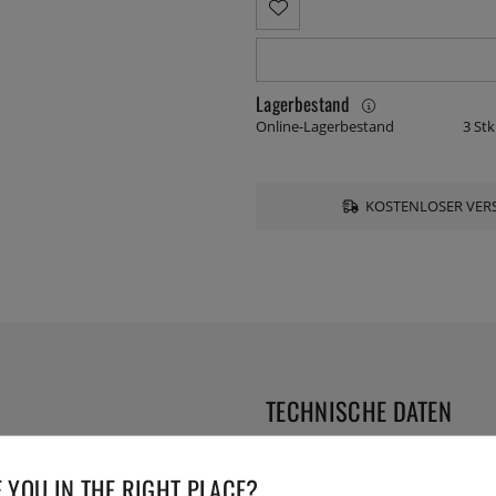
Lagerbestand
Online-Lagerbestand
3 Stk
KOSTENLOSER VERS
TECHNISCHE DATEN
iholz von Continenta. Das
Herstellernummer:
CO4027
iehbare Edelstahl-Schublade,
 YOU IN THE RIGHT PLACE?
EAN:
4017167402703
eln des Weggeworfenen