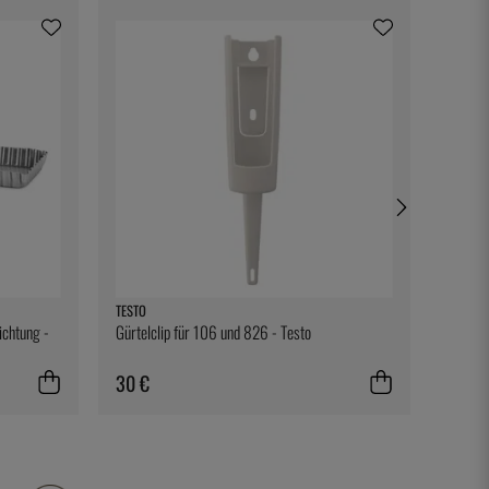
TESTO
SOUSVI
ichtung -
Gürtelclip für 106 und 826 - Testo
Kompos
Kammer
SousVi
30 €
74 €