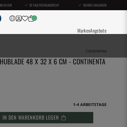
AB 69 EUR
30 TAGE RÜCKGABERECHT
SICHERE ZAHLUNGEN
Marken
Angebote
Continenta
HUBLADE 48 X 32 X 6 CM - CONTINENTA
1-4 ARBEITSTAGE
IN DEN WARENKORB LEGEN