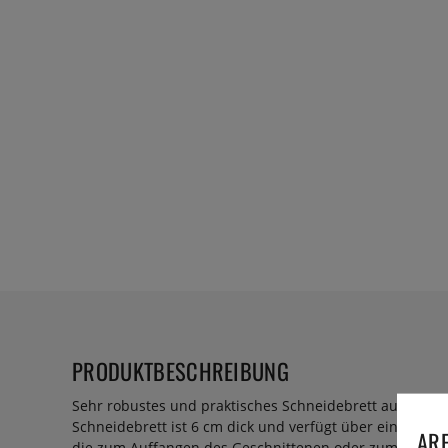
PRODUKTBESCHREIBUNG
Sehr robustes und praktisches Schneidebrett aus Gumm
Schneidebrett ist 6 cm dick und verfügt über eine ausz
ARE
die zum Auffangen des Geschnittenen oder zum Samm