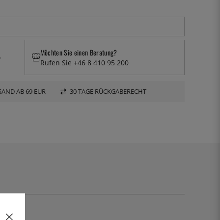
Möchten Sie einen Beratung?
.
Rufen Sie +46 8 410 95 200
AND AB 69 EUR
30 TAGE RÜCKGABERECHT