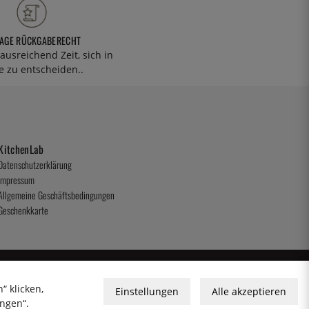
TAGE RÜCKGABERECHT
ausreichend Zeit, sich in
 zu entscheiden..
KitchenLab
Datenschutzerklärung
Impressum
Allgemeine Geschäftsbedingungen
Geschenkkarte
“ klicken,
Einstellungen
Alle akzeptieren
ungen“.