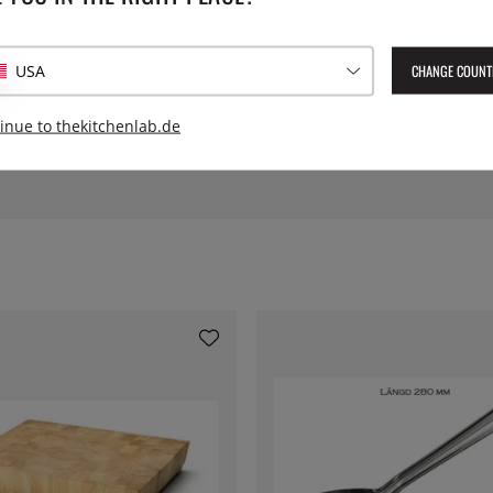
t hat, Schnittspuren zu heilen
CHANGE COUNT
USA
inue to thekitchenlab.de