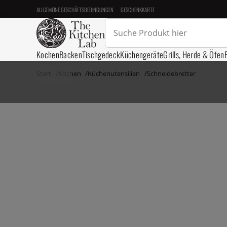
ALLGEMEINE GESCHÄFTSBEDINGUNGEN
GESCHENKKARTE
Kochen
Backen
Tischgedeck
Küchengeräte
Grills, Herde & Öfen
Start
Kochen
Küchenutensilien
Schneidebretter