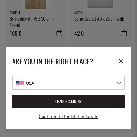
EXXENT
MERX
Schneidebrett, 75 x 30 cm -
Schneidebrett 49 x 25 cm weiß
Exxent
108 €
42 €
ARE YOU IN THE RIGHT PLACE?
USA
CHANGE COUNTRY
ÖSTLIN
CONTINENTA
Gastrolöffel / Servierlöffel
Schneidebrett mit Schublade, 39
x 27 x 6 cm - Continenta
Continue to thekitchenlab.de
7 €
108 €