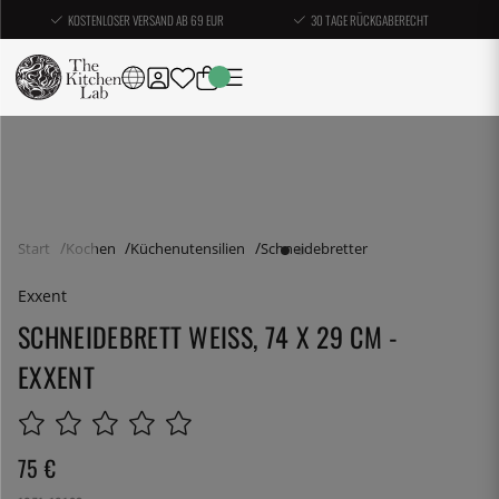
KOSTENLOSER VERSAND AB 69 EUR
30 TAGE RÜCKGABERECHT
Start
Kochen
Küchenutensilien
Schneidebretter
Exxent
SCHNEIDEBRETT WEISS, 74 X 29 CM - E
XXENT
75
€