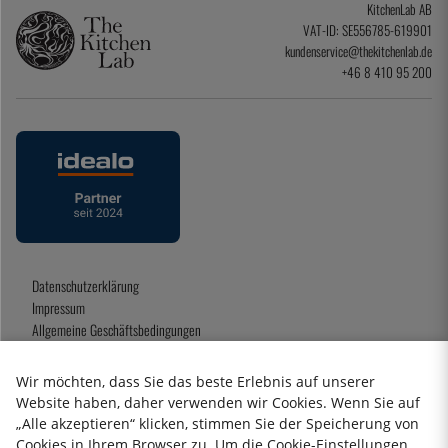
KitchenLab AB
VAT-ID: SE556785-619901
kundenservice@thekitchenlab.de
+46 8 410 95 200
Datenschutzerklärung
Impressum
Allgemeine Geschäftsbedingungen
Geschenkkarte
Wir möchten, dass Sie das beste Erlebnis auf unserer
Website haben, daher verwenden wir Cookies. Wenn Sie auf
„Alle akzeptieren“ klicken, stimmen Sie der Speicherung von
2026 KitchenLab AB
Cookies in Ihrem Browser zu. Um die Cookie-Einstellungen