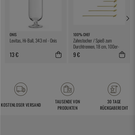
ONIS
100% CHEF
Levitas, Hi-Ball, 343 ml - Onis
Zahnstocher / Spieß zum
Durchtrennen, 18 cm, 100er-
Pack - 100% Chef
13 €
9 €
TAUSENDE VON
30 TAGE
KOSTENLOSER VERSAND
PRODUKTEN
RÜCKGABERECHT