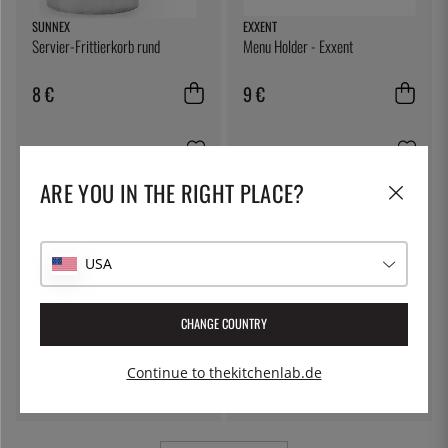
SUNNEX
EXXENT
Servier-Frittierkorb rund
Menu Holder - Exxent
8 €
9 €
ARE YOU IN THE RIGHT PLACE?
USA
CHANGE COUNTRY
ÖSTLIN
LILIEN
Gastrolöffel / Servierlöffel
Zahnstocherhalter, Lifestyle
Natural - Lilien
Continue to thekitchenlab.de
7 €
6 €