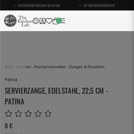
KOSTENLOSER VERSAND AB 69 EUR
30 TAGE RÜCKGABERECHT
Start
Kochen
Küchenutensilien
Zangen & Pinzetten
Patina
SERVIERZANGE, EDELSTAHL, 22,5 CM -
PATINA
8
€