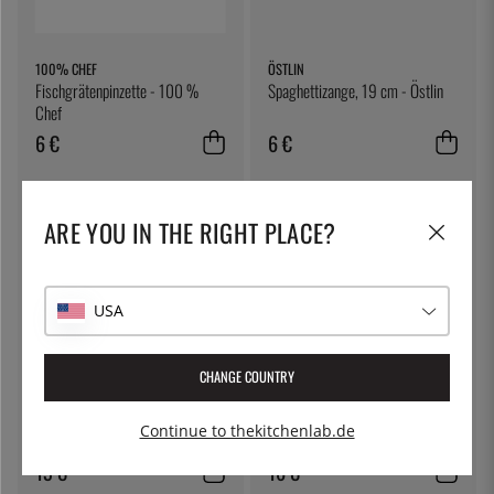
100% CHEF
ÖSTLIN
Fischgrätenpinzette - 100 %
Spaghettizange, 19 cm - Östlin
Chef
6 €
6 €
ARE YOU IN THE RIGHT PLACE?
USA
CHANGE COUNTRY
EXXENT
EXXENT
Pinzette, 20 cm - Exxent
Salatzange, 27 cm - Exxent
Continue to thekitchenlab.de
13 €
16 €