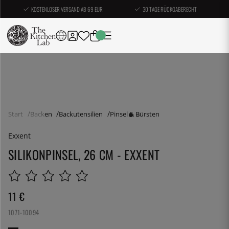
KOSTENLOSER VERSAND AB 69 EUR
30 TAGE RÜCKGABERECHT
Start
Backen
Backutensilien
Pinsel & Bürsten
Exxent
SILIKONPINSEL, 26 CM - EXXENT
11
€
1071-10094