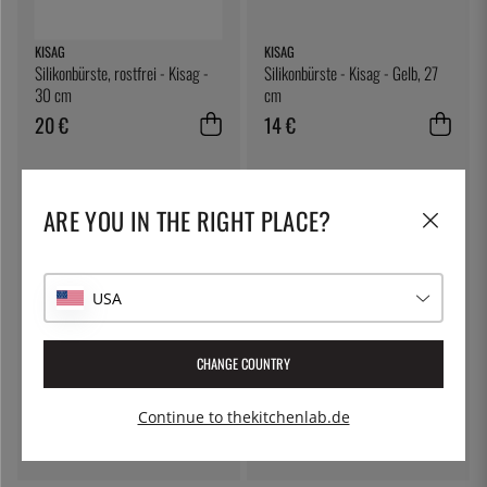
KISAG
KISAG
Silikonbürste, rostfrei - Kisag -
Silikonbürste - Kisag - Gelb, 27
30 cm
cm
20 €
14 €
ARE YOU IN THE RIGHT PLACE?
USA
CHANGE COUNTRY
ÖSTLIN
ÖSTLIN
Zitruspresse aus Edelstahl -
Gastrolöffel / Servierlöffel
Continue to thekitchenlab.de
Östlin
18 €
7 €