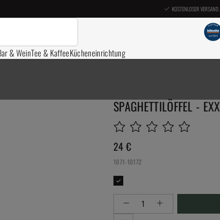
KOSTENLOSER VERSAND 
Bar & Wein
Tee & Kaffee
Kücheneinrichtung
SPAGHETTILÖFFEL - EX
24
€
1071-10172