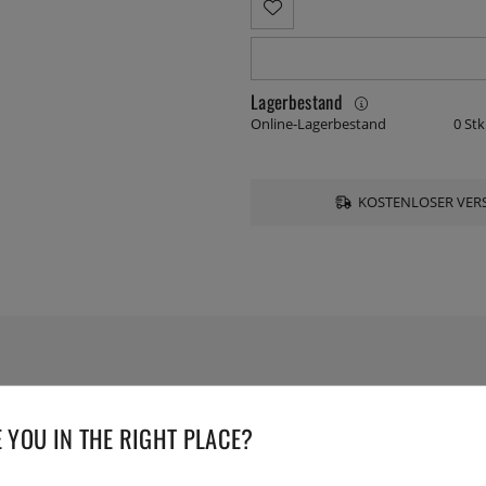
Lagerbestand
Online-Lagerbestand
0 Stk
KOSTENLOSER VERS
TECHNISCHE DATEN
 YOU IN THE RIGHT PLACE?
Herstellernummer:
65552
EAN:
7393107655529