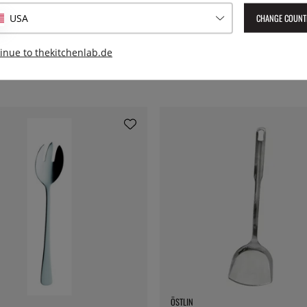
CHANGE COUNT
USA
inue to thekitchenlab.de
ÖSTLIN