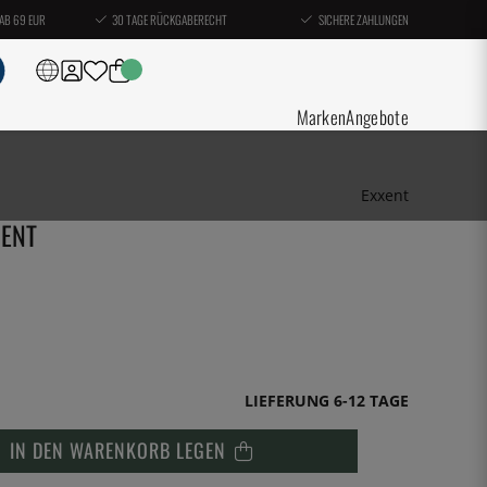
AB 69 EUR
30 TAGE RÜCKGABERECHT
SICHERE ZAHLUNGEN
Marken
Angebote
Exxent
XENT
LIEFERUNG 6-12 TAGE
IN DEN WARENKORB LEGEN