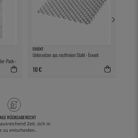
EXXENT
NORDIC
Untersetzer aus rostfreiem Stahl - Exxent
Backble
0er-Pack -
Natura
10 €
18 €
TAGE RÜCKGABERECHT
ausreichend Zeit, sich in
 zu entscheiden..