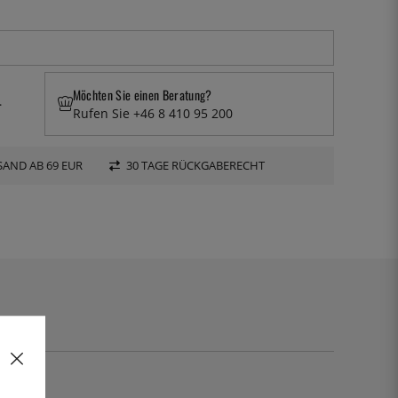
Möchten Sie einen Beratung?
.
Rufen Sie +46 8 410 95 200
AND AB 69 EUR
30 TAGE RÜCKGABERECHT