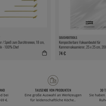
F
SOUSVIDETOOLS
r / Spieß zum Durchtrennen, 18 cm,
Kompostierbare Vakuumbeutel für
k - 100% Chef
Kammervakuumierer, 25 x 25 cm, 20
SousVideTools
74 €
AND
TAUSENDE VON PRODUKTEN
30 
nd bei
Eine große Auswahl an Werkzeugen
Sie haben 
69 €.
für leidenschaftliche Köche..
Ruhe