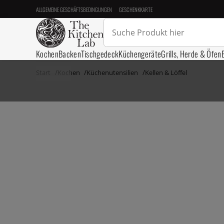
ALLGEMEINE GESCHÄFTSBEDINGUNGEN
GESCHENKKARTE
Kochen
Backen
Tischgedeck
Küchengeräte
Grills, Herde & Öfen
Start
Kochen
Küchenutensilien
Kellen & Löffel