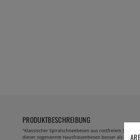
PRODUKTBESCHREIBUNG
"Klassischer Spiralschneebesen aus rostfreiem Stahl 18/1
ARE
dieser sogenannte Hausfrauenbesen besser als ein Ball