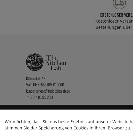
KOSTENLOSER VERS
Kostenloser Versa
Bestellungen über 
KitchenLab AB
VAT-ID: SE556785-619901
kundenservice@thekitchenlab.de
+46 8 410 95 200
2026 KitchenLab AB
Wir möchten, dass Sie das beste Erlebnis auf unserer Website h
stimmen Sie der Speicherung von Cookies in Ihrem Browser zu. U