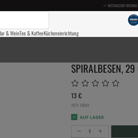
KOSTENLOSER VERSAND 
Bar & Wein
Tee & Kaffee
Kücheneinrichtung
SPIRALBESEN, 29
13
€
1071-13843