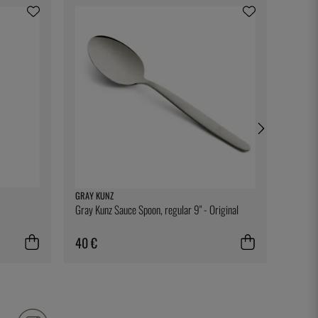
GRAY KUNZ
THREE 
Gray Kunz Sauce Spoon, regular 9" - Original
Fig Lea
40 €
2 €