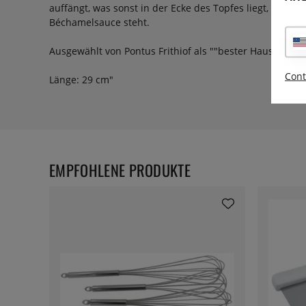
auffängt, was sonst in der Ecke des Topfes liegt, z.B. 
Béchamelsauce steht.
Ausgewählt von Pontus Frithiof als ""bester Hausfrauen
Cont
Länge: 29 cm"
EMPFOHLENE PRODUKTE