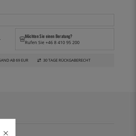
Möchten Sie einen Beratung?
.
Rufen Sie +46 8 410 95 200
AND AB 69 EUR
30 TAGE RÜCKGABERECHT