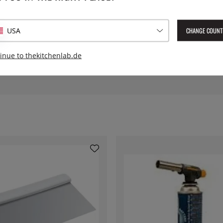
EAN:
7393107653679
wenn man am Anfang einer
CHANGE COUNT
USA
tipp"" in SvD 13/12 2020
inue to thekitchenlab.de