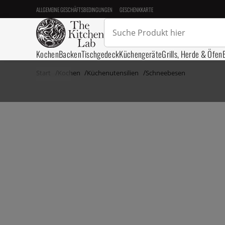
ALLGEMEINE GESCHÄFTSBEDINGUNGEN
GESCHENKKARTE
Kochen
Backen
Tischgedeck
Küchengeräte
Grills, Herde & Öfen
Start
Kochen
Küchenutensilien
Schneebesen