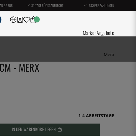
AB 69 EUR
30 TAGE RÜCKGABERECHT
SICHERE ZAHLUNGEN
Marken
Angebote
Merx
 CM - MERX
1-4 ARBEITSTAGE
IN DEN WARENKORB LEGEN