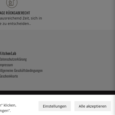
TAGE RÜCKGABERECHT
ausreichend Zeit, sich in
 zu entscheiden..
KitchenLab
Datenschutzerklärung
Impressum
Allgemeine Geschäftsbedingungen
Geschenkkarte
“ klicken,
Einstellungen
Alle akzeptieren
ungen“.