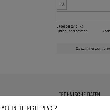
Lagerbestand
Online-Lagerbestand
2 Stk
KOSTENLOSER VERS
TECHNISCHE DATEN
0. In vielen Situationen ist
 YOU IN THE RIGHT PLACE?
Herstellernummer:
65367
onbesen, weil er besser