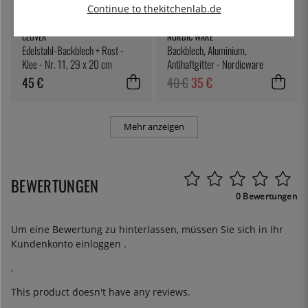
Continue to thekitchenlab.de
CLOVER
NORDIC WARE
Edelstahl-Backblech + Rost -
Backblech, Aluminium,
Klee - Nr. 11, 29 x 20 cm
Antihaftgitter - Nordicware
45 €
40 €
35 €
Mehr anzeigen
BEWERTUNGEN
0 Bewertungen
Um eine Bewertung zu hinterlassen, müssen Sie sich in Ihr
Kundenkonto
einloggen
.
.
This product doesn't have any reviews.