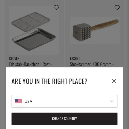
CLOVER
EXXENT
Edelstahl-Backblech + Rost -
Steakhammer, 400 Gramm -
Klee - Nr. 9, 22 x 15 cm
Exxent
36 €
43 €
ARE YOU IN THE RIGHT PLACE?
13
%
USA
CHANGE COUNTRY