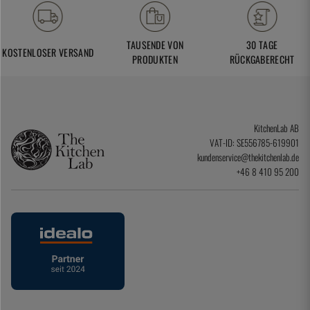
TAUSENDE VON
30 TAGE
KOSTENLOSER VERSAND
PRODUKTEN
RÜCKGABERECHT
KitchenLab AB
VAT-ID: SE556785-619901
kundenservice@thekitchenlab.de
+46 8 410 95 200