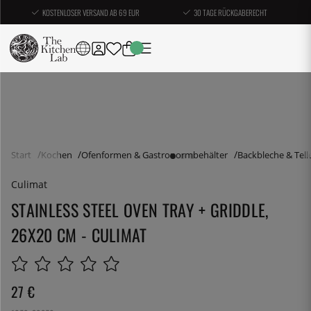
KOSTENLOSER VERSAND AB 69 EUR
30 TAGE RÜCKGABERECHT
Start
Kochen
Ofenformen & Gastronormbehälter
Backbleche & Tell
Culimat
STAINLESS STEEL OVEN TRAY + GRIDDLE,
26X20 CM - CULIMAT
27
€