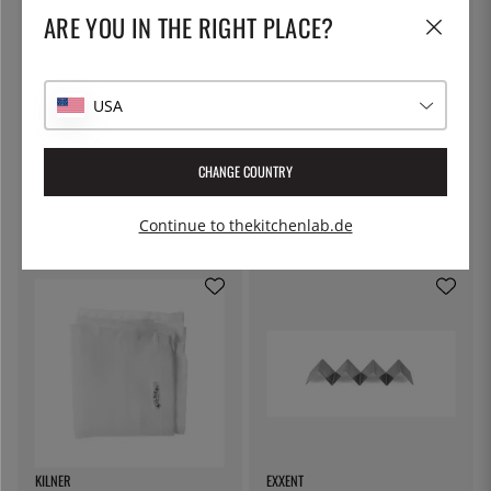
ARE YOU IN THE RIGHT PLACE?
USA
EXXENT
PATINA
CHANGE COUNTRY
Taco-/Wurstständer, 4 Fächer -
Sautépfanne aus Edelstahl mit
Exxent
Deckel, 6 Liter
17 €
76 €
Continue to thekitchenlab.de
KILNER
EXXENT