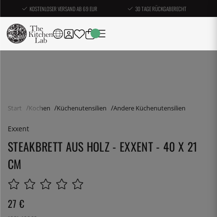
KOSTENLOSER VERSAND AB 69 EUR
30 TAGE RÜCKGABERECHT
Start
Kochen
Küchenutensilien
Andere Küchenutensilien
Exxent
STEAKBRETT AUS HOLZ - EXXENT - 40 X 21
CM
27
€