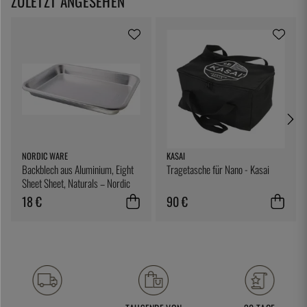
ZULETZT ANGESEHEN
NORDIC WARE
KASAI
Backblech aus Aluminium, Eight
Tragetasche für Nano - Kasai
Sheet Sheet, Naturals – Nordic
Ware
18 €
90 €