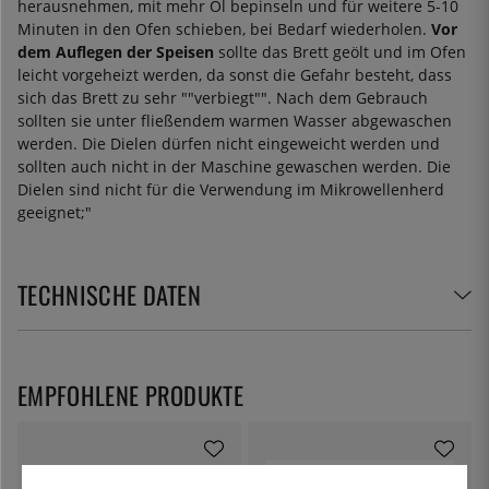
herausnehmen, mit mehr Öl bepinseln und für weitere 5-10
Minuten in den Ofen schieben, bei Bedarf wiederholen.
Vor
dem Auflegen der Speisen
sollte das Brett geölt und im Ofen
leicht vorgeheizt werden, da sonst die Gefahr besteht, dass
sich das Brett zu sehr ""verbiegt"". Nach dem Gebrauch
sollten sie unter fließendem warmen Wasser abgewaschen
werden. Die Dielen dürfen nicht eingeweicht werden und
sollten auch nicht in der Maschine gewaschen werden. Die
Dielen sind nicht für die Verwendung im Mikrowellenherd
geeignet;"
TECHNISCHE DATEN
EMPFOHLENE PRODUKTE