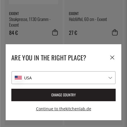
EXXENT
EXXENT
Steakpresse, 1130 Gramm -
Holzlöffel, 60 cm - Exxent
Exxent
84 €
27 €
13
%
ARE YOU IN THE RIGHT PLACE?
USA
CHANGE COUNTRY
NORDIC WARE
ÖSTLIN
Backblech, Aluminium,
Gastrolöffel / Servierlöffel
Continue to thekitchenlab.de
Antihaftgitter - Nordicware
40 €
35 €
7 €