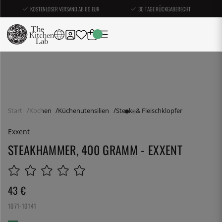
KOSTENLOSER VERSAND AB 69 EUR
30 TAGE RÜCKGABERECHT
Start
Kochen
Küchenutensilien
Steak- & Fleischklopfer
Exxent
STEAKHAMMER, 400 GRAMM - EXXENT
43
€
1071-10141