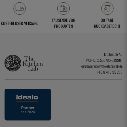
TAUSENDE VON
30 TAGE
KOSTENLOSER VERSAND
PRODUKTEN
RÜCKGABERECHT
KitchenLab AB
VAT-ID: SE556785-619901
kundenservice@thekitchenlab.de
+46 8 410 95 200