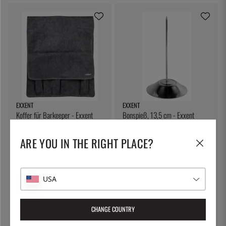
EXXENT
EXXENT
Koffer für Barkeeper - Exxent
Bonspieß, 13,5 cm - Exxent
13 €
7 €
ARE YOU IN THE RIGHT PLACE?
USA
CHANGE COUNTRY