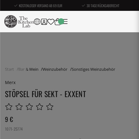
KOSTENLOSER VERSAND AB 69 EUR
30 TAGE RÜCKGABERECHT
Start
Bar & Wein
Weinzubehör
Sonstiges Weinzubehör
Merx
STÖPSEL FÜR SEKT - EXXENT
9
€
1071-25774