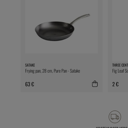
SATAKE
THREE CENT
Frying pan, 28 cm, Pure Pan - Satake
Fig Leaf S
63 €
2 €