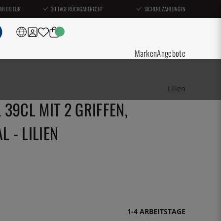
AB 69 EUR
30 TAGE RÜCKGABERECHT
SICHERE ZAHLUNGEN
Marken
Angebote
Lilien
39CL MIT 2 GRIFFEN,
L - LILIEN
1-4 ARBEITSTAGE