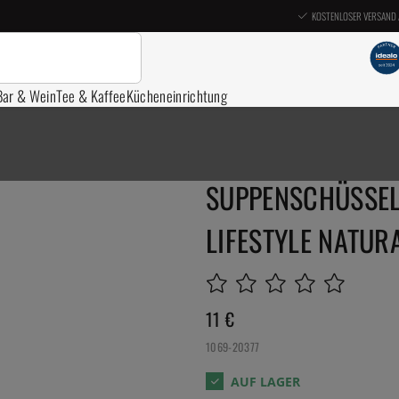
KOSTENLOSER VERSAND 
Bar & Wein
Tee & Kaffee
Kücheneinrichtung
SUPPENSCHÜSSEL 
LIFESTYLE NATURA
11
€
1069-20377