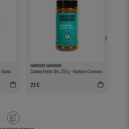
HARDCORE CARNIVORE
ONIS
 - Bonna
Cowboy Butter Mix, 255 g - Hardcore Carnivore
Levitas
23 €
13 €