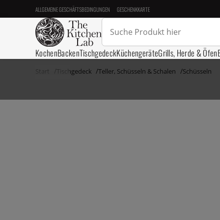
ALLGEMEINE GESCHÄFTSBEDINGUNGEN
GESCHENKKARTE
Kochen
Backen
Tischgedeck
Küchengeräte
Grills, Herde & Öfen
Start
Tischgedeck
Teller, Schüsseln & Schalen
Schüsseln