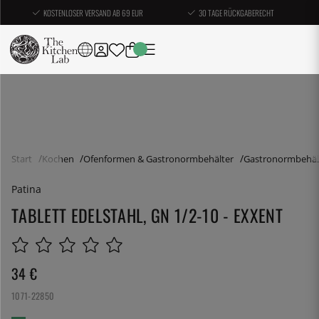
KOSTENLOSER VERSAND AB 69 EUR
30 TAGE RÜCKGABERECHT
Start
Kochen
Ofenformen & Gastronormbehälter
Gastronormbehäl
Patina
TABLETT EDELSTAHL, GN 1/2-10 - EXXENT
34
€
1071-22850