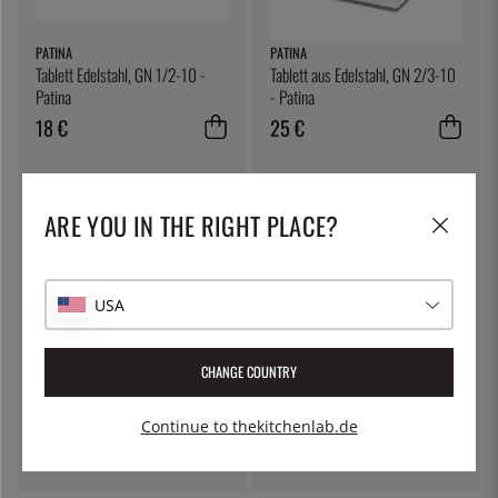
PATINA
PATINA
Tablett Edelstahl, GN 1/2-10 -
Tablett aus Edelstahl, GN 2/3-10
Patina
- Patina
18 €
25 €
ARE YOU IN THE RIGHT PLACE?
USA
CHANGE COUNTRY
WAS
EXXENT
Waiter's Knife with wooden
Abtropfgitter, GN 1/2 - Exxent
Continue to thekitchenlab.de
handle
27 €
33 €