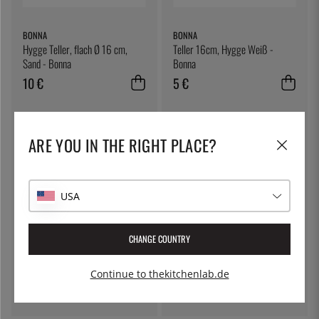
BONNA
BONNA
Hygge Teller, flach Ø 16 cm,
Teller 16cm, Hygge Weiß -
Sand - Bonna
Bonna
10 €
5 €
ARE YOU IN THE RIGHT PLACE?
USA
CHANGE COUNTRY
ÖSTLIN
SIEVERT
Gastrolöffel / Servierlöffel
Handlicher Gasbrenner mit Piezo,
Continue to thekitchenlab.de
nur griff - Sievert
7 €
72 €