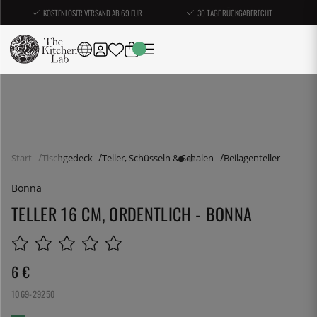
KOSTENLOSER VERSAND AB 69 EUR
30 TAGE RÜCKGABERECHT
Start
Tischgedeck
Teller, Schüsseln & Schalen
Beilagenteller
Bonna
TELLER 16 CM, ORDENTLICH - BONNA
6
€
1069-29250