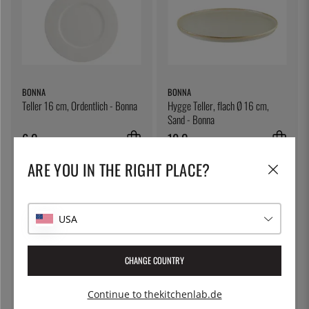
BONNA
BONNA
Teller 16 cm, Ordentlich - Bonna
Hygge Teller, flach Ø 16 cm,
Sand - Bonna
6 €
10 €
ARE YOU IN THE RIGHT PLACE?
USA
CHANGE COUNTRY
Continue to thekitchenlab.de
ÖSTLIN
SIEVERT