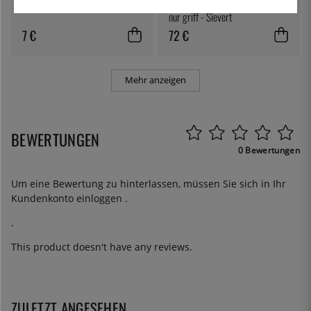
Gastrolöffel / Servierlöffel
Handlicher Gasbrenner mit Piezo,
nur griff - Sievert
7 €
72 €
Mehr anzeigen
BEWERTUNGEN
0 Bewertungen
Um eine Bewertung zu hinterlassen, müssen Sie sich in Ihr
Kundenkonto
einloggen
.
.
This product doesn't have any reviews.
ZULETZT ANGESEHEN