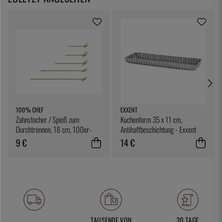
100% CHEF
EXXENT
Zahnstocher / Spieß zum
Kuchenform 35 x 11 cm,
Durchtrennen, 18 cm, 100er-
Antihaftbeschichtung - Exxent
Pack - 100% Chef
9 €
14 €
TAUSENDE VON
30 TAGE