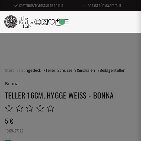
KOSTENLOSER VERSAND AB 69 EUR
30 TAGE RÜCKGABERECHT
Start
Tischgedeck
Teller, Schüsseln & Schalen
Beilagenteller
Bonna
TELLER 16CM, HYGGE WEISS - BONNA
5
€
1069-27172