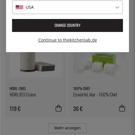
Käsetuch, Filtertuch - Kitchen
Nudeltopf mit verschließbarem
USA
Craft
Deckel, 5 Liter - Patina
7 €
54 €
CHANGE COUNTRY
Continue to thekitchenlab.de
HORL-1993
100% CHEF
HORL®3 Cruise
Eiswürfel, klar - 100% Chef
119 €
36 €
Mehr anzeigen