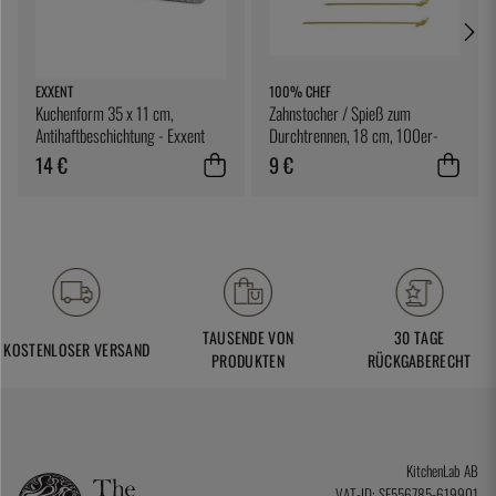
EXXENT
100% CHEF
Kuchenform 35 x 11 cm,
Zahnstocher / Spieß zum
Antihaftbeschichtung - Exxent
Durchtrennen, 18 cm, 100er-
Pack - 100% Chef
14 €
9 €
TAUSENDE VON
30 TAGE
KOSTENLOSER VERSAND
PRODUKTEN
RÜCKGABERECHT
KitchenLab AB
VAT-ID: SE556785-619901