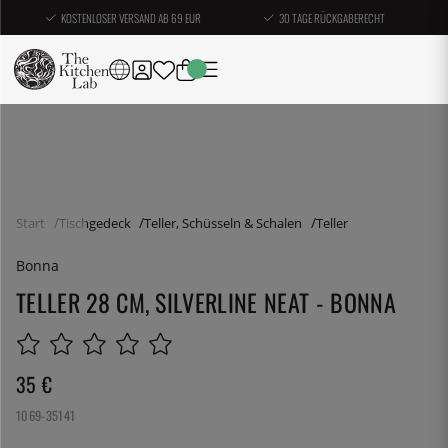
KOSTENLOSER VERSAND AB 69 EUR
30 TAGE RÜCKGABERECHT
Start
Tischgedeck
Teller, Schüsseln & Schalen
Teller
Bonna
TELLER 28 CM, SILVERLINE NEAT - BONNA
35
€
1069-35141