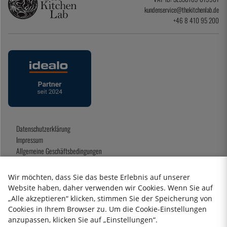
kundenservice@thekitchenlab.de
+46 8 410 95 200
Datenschutzerklärung
Impressum
Allgemeine Geschäftsbedingungen
Geschenkkarte
Wir möchten, dass Sie das beste Erlebnis auf unserer
Website haben, daher verwenden wir Cookies. Wenn Sie auf
„Alle akzeptieren“ klicken, stimmen Sie der Speicherung von
2026 KitchenLab AB
Cookies in Ihrem Browser zu. Um die Cookie-Einstellungen
anzupassen, klicken Sie auf „Einstellungen“.