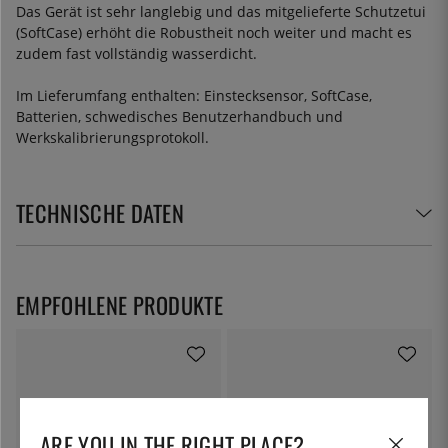
Das Gerät ist sehr langlebig und das mitgelieferte Schutzetui
(SoftCase) erhöht die Robustheit noch weiter und macht es
zudem fast vollständig wasserdicht.
Im Lieferumfang enthalten: Einstecksensor, SoftCase,
Batterien, schwedisches Benutzerhandbuch und
Werkskalibrierungsprotokoll.
TECHNISCHE DATEN
EMPFOHLENE PRODUKTE
ARE YOU IN THE RIGHT PLACE?