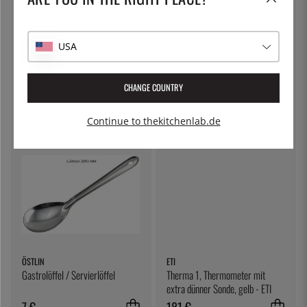
USA
TESTO
ETI
Thermometer Testo 108 schnell
Thermometer - Eti ChefAlarm
CHANGE COUNTRY
249 €
87 €
Continue to thekitchenlab.de
ÖSTLIN
ETI
Gastrolöffel / Servierlöffel
Therma 1, Thermometer mit
extra dünner Sonde, gelb - ETI
7 €
181 €