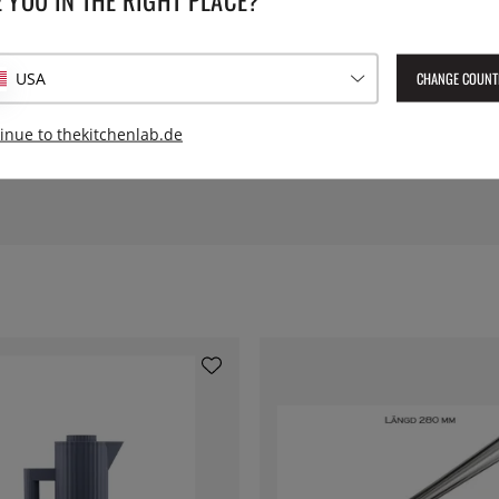
CHANGE COUNT
USA
inue to thekitchenlab.de