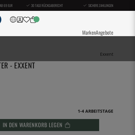
AB 69 EUR
30 TAGE RÜCKGABERECHT
SICHERE ZAHLUNGEN
Marken
Angebote
Exxent
TER - EXXENT
1-4 ARBEITSTAGE
IN DEN WARENKORB LEGEN