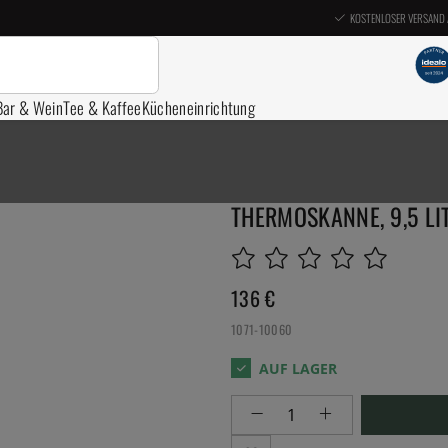
KOSTENLOSER VERSAND 
Bar & Wein
Tee & Kaffee
Kücheneinrichtung
THERMOSKANNE, 9,5 LI
136
€
1071-10060