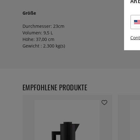
Größe
Durchmesser: 23cm
Volumen: 9,5 L
Cont
Höhe: 37,00 cm
Gewicht : 2.300 kg(s)
EMPFOHLENE PRODUKTE