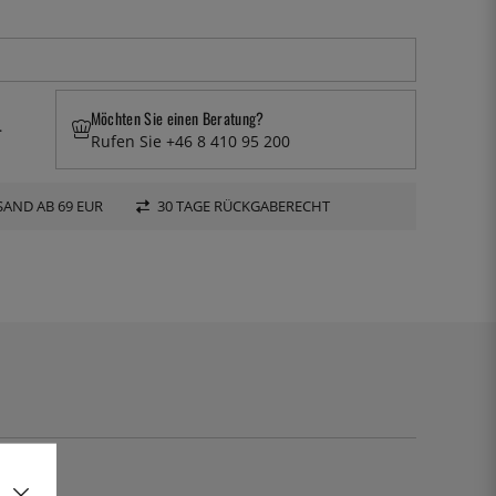
Möchten Sie einen Beratung?
.
Rufen Sie +46 8 410 95 200
AND AB 69 EUR
30 TAGE RÜCKGABERECHT