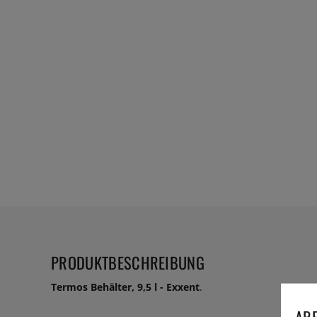
PRODUKTBESCHREIBUNG
Termos Behälter, 9,5 l - Exxent
.
ARE