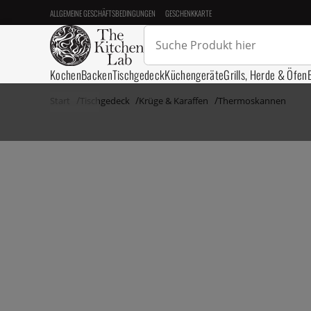
ALLGEMEINE GESCHÄFTSBEDINGUNGEN
GESCHENKKARTE
Kochen
Backen
Tischgedeck
Küchengeräte
Grills, Herde & Öfen
Start
Tischgedeck
Krüge & Karaffen
Thermoskannen