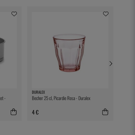
DURALEX
EXXENT
et -
Becher 25 cl, Picardie Rosa - Duralex
Französ
4 €
35 €