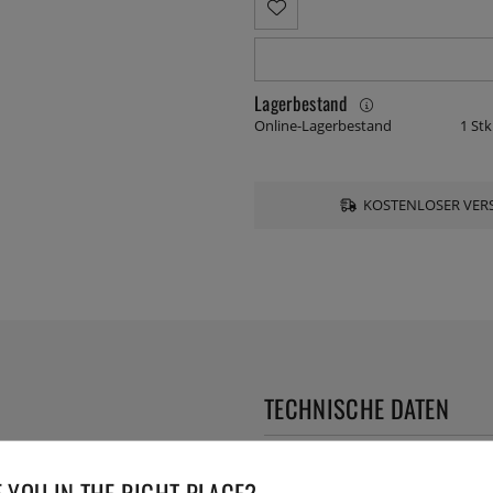
Lagerbestand
Online-Lagerbestand
1 Stk
KOSTENLOSER VERS
TECHNISCHE DATEN
Herstellernummer:
41001
 YOU IN THE RIGHT PLACE?
EAN:
7393107410012