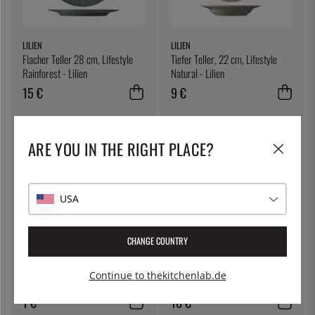
LILIEN
LILIEN
Flacher Teller 28 cm, Lifestyle
Tiefer Teller, 22 cm, Lifestyle
Rainforest - Lilien
Natural - Lilien
15 €
9 €
ARE YOU IN THE RIGHT PLACE?
USA
CHANGE COUNTRY
THE KITCHEN LAB
LILIEN
Runder Becher, 480 ml inklusive
Schale 13 cm, Lifestyle Natural -
Continue to thekitchenlab.de
Deckel
Lilien
1 €
10 €