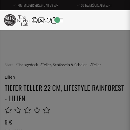
KOSTENLOSER VERSAND AB 69 EUR
30 TAGE RÜCKGABERECHT
Start
Tischgedeck
Teller, Schüsseln & Schalen
Teller
Lilien
TIEFER TELLER 22 CM, LIFESTYLE RAINFOREST
- LILIEN
9
€