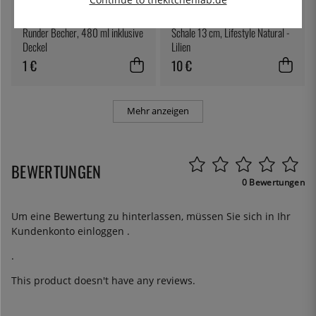
THE KITCHEN LAB
LILIEN
Runder Becher, 480 ml inklusive
Schale 13 cm, Lifestyle Natural -
Deckel
Lilien
1 €
10 €
Mehr anzeigen
BEWERTUNGEN
0 Bewertungen
Um eine Bewertung zu hinterlassen, müssen Sie sich in Ihr
Kundenkonto
einloggen
.
.
This product doesn't have any reviews.