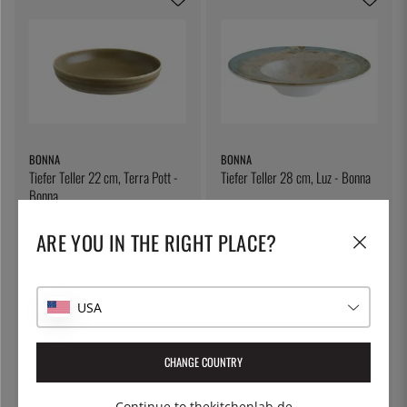
BONNA
BONNA
Tiefer Teller 22 cm, Terra Pott -
Tiefer Teller 28 cm, Luz - Bonna
Bonna
13 €
21 €
ARE YOU IN THE RIGHT PLACE?
USA
CHANGE COUNTRY
Continue to thekitchenlab.de