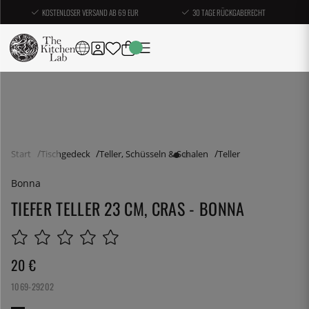
KOSTENLOSER VERSAND AB 69 EUR
30 TAGE RÜCKGABERECHT
Start
Tischgedeck
Teller, Schüsseln & Schalen
Teller
Bonna
TIEFER TELLER 23 CM, CRAS - BONNA
20
€
1069-29202