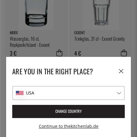
MERX
EXXENT
Wasserglas, 16 cl,
Trinkglas, 31 cl - Exxent Granity
Reykjavik/Island - Exxent
3 €
4 €
ARE YOU IN THE RIGHT PLACE?
USA
CHANGE COUNTRY
JONAS OF SWEDEN
BERNAL
Continue to thekitchenlab.de
Kartoffelschäler - Jonas of
Oliven, Manzanilla - Bernal
Sweden