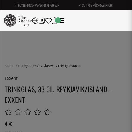
KOSTENLOSER VERSAND AB 69 EUR
30 TAGE RÜCKGABERECHT
Start
Tischgedeck
Gläser
Trinkgläser
Exxent
TRINKGLAS, 33 CL, REYKJAVIK/ISLAND -
EXXENT
4
€