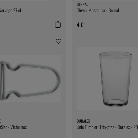
BERNAL
Norvege 27 cl
Oliven, Manzanilla - Bernal
4 €
X
DURALEX
äler - Victorinox
Unie Tumbler, Trinkglas - Duralex - 20