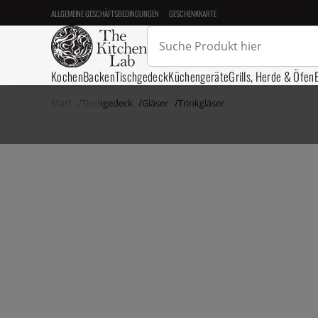
ALLGEMEINE GESCHÄFTSBEDINGUNGEN
GESCHENKKARTE
Kochen
Backen
Tischgedeck
Küchengeräte
Grills, Herde & Öfen
Start
Tischgedeck
Gläser
Trinkgläser