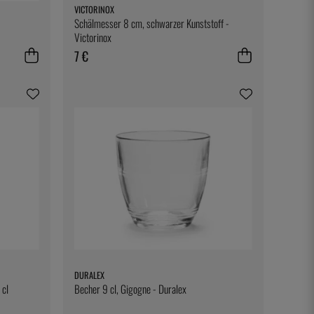
VICTORINOX
Schälmesser 8 cm, schwarzer Kunststoff -
Victorinox
7 €
DURALEX
 cl
Becher 9 cl, Gigogne - Duralex