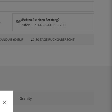
Möchten Sie einen Beratung?
.
Rufen Sie +46 8 410 95 200
AND AB 69 EUR
30 TAGE RÜCKGABERECHT
Granity