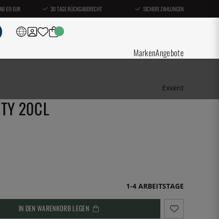
AB 69 EUR
30 TAGE RÜCKGABERECHT
SICHERE ZAHLUNGEN
Marken
Angebote
Exxent
TY 20CL
1-4 ARBEITSTAGE
IN DEN WARENKORB LEGEN