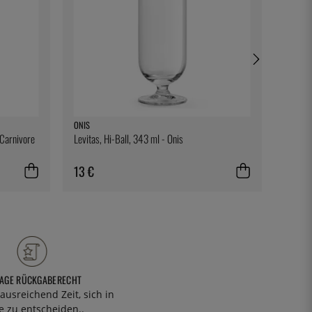
ONIS
FORGE 
 Carnivore
Levitas, Hi-Ball, 343 ml - Onis
Messer 
Traditi
13 €
235 
TAGE RÜCKGABERECHT
ausreichend Zeit, sich in
 zu entscheiden..