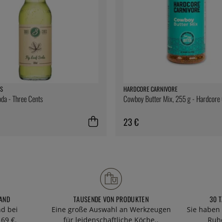
S
HARDCORE CARNIVORE
oda - Three Cents
Cowboy Butter Mix, 255 g - Hardcore
23 €
AND
TAUSENDE VON PRODUKTEN
30 
nd bei
Eine große Auswahl an Werkzeugen
Sie haben 
69 €.
für leidenschaftliche Köche..
Ruhe