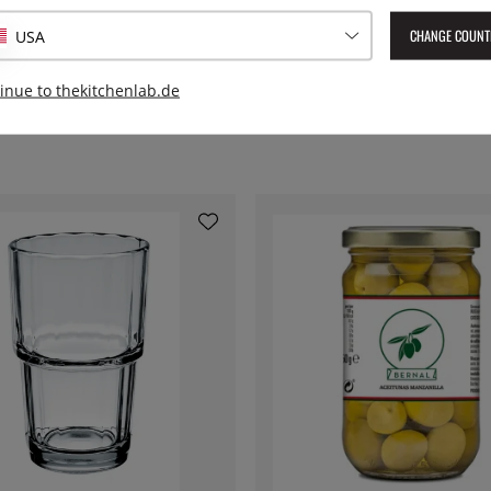
EAN:
0883314398472
CHANGE COUNT
USA
inue to thekitchenlab.de