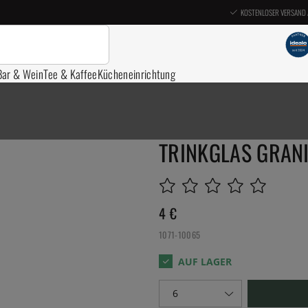
KOSTENLOSER VERSAND 
Bar & Wein
Tee & Kaffee
Kücheneinrichtung
TRINKGLAS GRANI
4
€
1071-10065