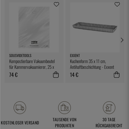
SOUSVIDETOOLS
EXXENT
Kompostierbare Vakuumbeutel
Kuchenform 35 x 11 cm,
für Kammervakuumierer, 25 x
Antihaftbeschichtung - Exxent
25 cm, 200er-Pack -
74 €
14 €
SousVideTools
TAUSENDE VON
30 TAGE
KOSTENLOSER VERSAND
PRODUKTEN
RÜCKGABERECHT