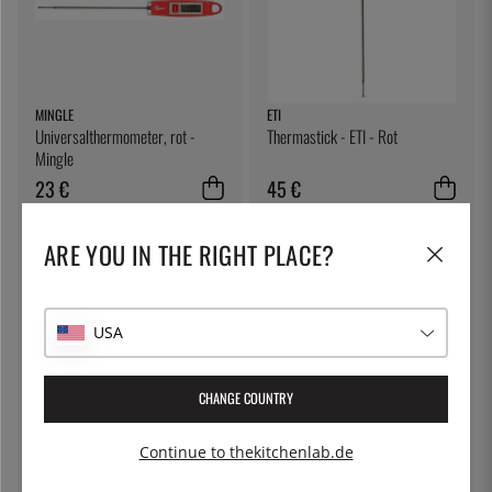
MINGLE
ETI
Universalthermometer, rot -
Thermastick - ETI - Rot
Mingle
23 €
45 €
ARE YOU IN THE RIGHT PLACE?
USA
CHANGE COUNTRY
EXXENT
ETI
Continue to thekitchenlab.de
Schöpfkelle, Ø 10 cm, Länge 25
Fleischthermometer - ETI
cm - Exxent