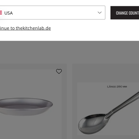
Herstellernummer:
20512
CHANGE COUNT
USA
EAN:
7393107205120
inue to thekitchenlab.de