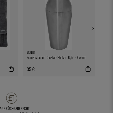
EXXENT
KASAI
Französischer Cocktail-Shaker, 0,5L - Exxent
Ersatzg
35 €
62 €
TAGE RÜCKGABERECHT