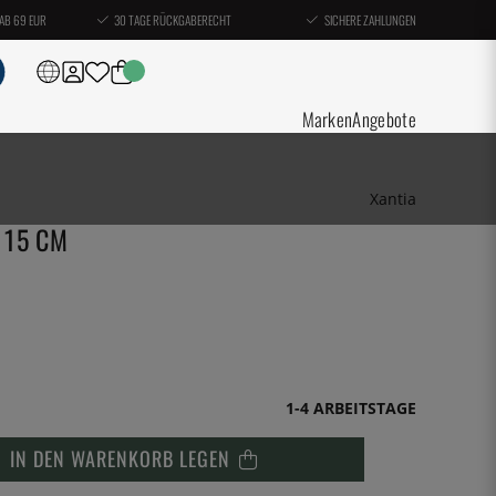
AB 69 EUR
30 TAGE RÜCKGABERECHT
SICHERE ZAHLUNGEN
Marken
Angebote
Xantia
 15 CM
1-4 ARBEITSTAGE
IN DEN WARENKORB LEGEN