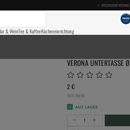
KOSTENLOSER VERSAND 
Bar & Wein
Tee & Kaffee
Kücheneinrichtung
VERONA UNTERTASSE Ø
2
€
1071-10038