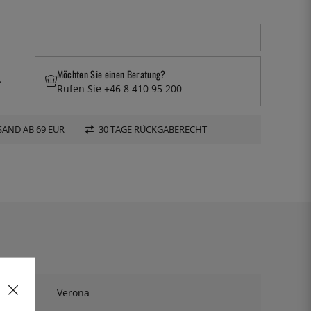
Möchten Sie einen Beratung?
.
Rufen Sie +46 8 410 95 200
AND AB 69 EUR
30 TAGE RÜCKGABERECHT
Verona