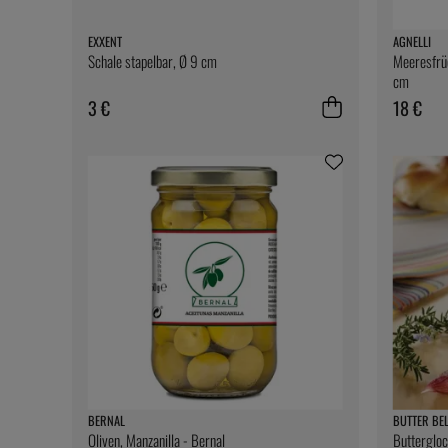
EXXENT
AGNELLI
Schale stapelbar, Ø 9 cm
Meeresfrü
cm
3 €
18 €
BERNAL
BUTTER BE
Oliven, Manzanilla - Bernal
Buttergloc