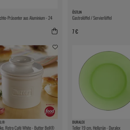
ÖSTLIN
chte-Präsenter aus Aluminium - 24
Gastrolöffel / Servierlöffel
7 €
LL®
DURALEX
ke, Retro Café White - Butter Bell®
Teller 19 cm, Hellgrün - Duralex