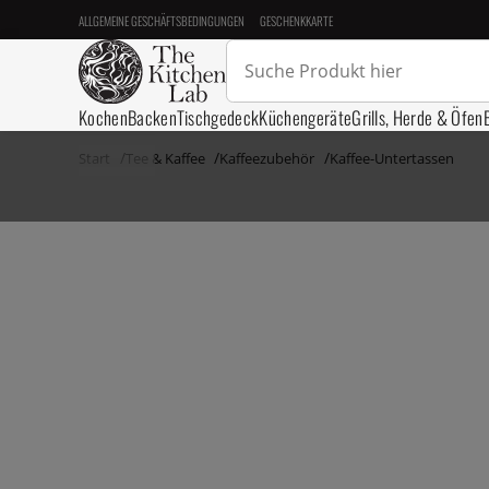
ALLGEMEINE GESCHÄFTSBEDINGUNGEN
GESCHENKKARTE
Kochen
Backen
Tischgedeck
Küchengeräte
Grills, Herde & Öfen
Start
Tee & Kaffee
Kaffeezubehör
Kaffee-Untertassen