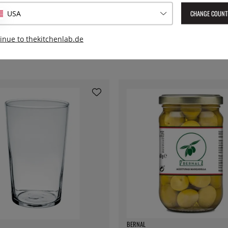
CHANGE COUNT
USA
inue to thekitchenlab.de
BERNAL