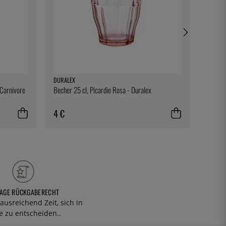
DURALEX
SOUSVI
 Carnivore
Becher 25 cl, Picardie Rosa - Duralex
Kompos
Kammer
SousVi
4 €
74 €
TAGE RÜCKGABERECHT
ausreichend Zeit, sich in
 zu entscheiden..