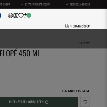
AB 69 EUR
30 TAGE RÜCKGABERECHT
SICHERE ZAHLUNGEN
Marken
Angebote
Stölzle
ELOPÉ 450 ML
1-4 ARBEITSTAGE
IN DEN WARENKORB LEGEN