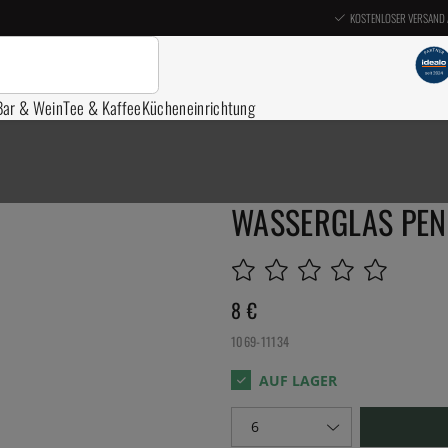
KOSTENLOSER VERSAND 
Bar & Wein
Tee & Kaffee
Kücheneinrichtung
WASSERGLAS PEN
8
€
1069-11134