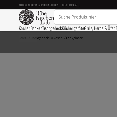
ALLGEMEINE GESCHÄFTSBEDINGUNGEN
GESCHENKKARTE
Kochen
Backen
Tischgedeck
Küchengeräte
Grills, Herde & Öfen
Start
Tischgedeck
Gläser
Trinkgläser