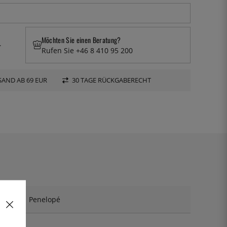
Möchten Sie einen Beratung?
.
Rufen Sie +46 8 410 95 200
AND AB 69 EUR
30 TAGE RÜCKGABERECHT
Penelopé
208-45U