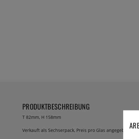
PRODUKTBESCHREIBUNG
T 82mm, H 158mm
ARE
Verkauft als Sechserpack, Preis pro Glas angegeben.