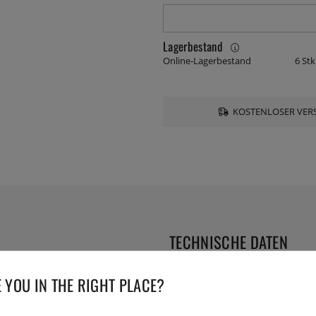
Lagerbestand
Online-Lagerbestand
6 Stk
KOSTENLOSER VERS
TECHNISCHE DATEN
Serie:
 YOU IN THE RIGHT PLACE?
Herstellernummer:
7-PEN00-1