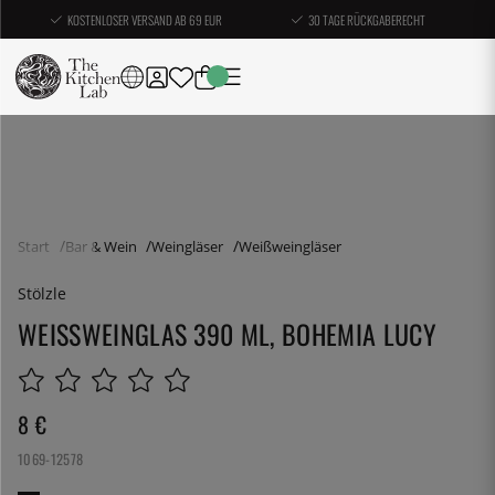
KOSTENLOSER VERSAND AB 69 EUR
30 TAGE RÜCKGABERECHT
Start
Bar & Wein
Weingläser
Weißweingläser
Stölzle
WEISSWEINGLAS 390 ML, BOHEMIA LUCY
8
€
1069-12578