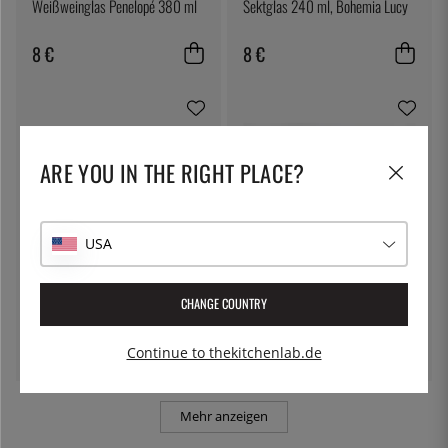
Weißweinglas Penelopé 380 ml
Sektglas 240 ml, Bohemia Lucy
8 €
8 €
ARE YOU IN THE RIGHT PLACE?
USA
ÖSTLIN
100% CHEF
Gastrolöffel / Servierlöffel
Eiswürfel, klar - 100% Chef
CHANGE COUNTRY
7 €
36 €
Continue to thekitchenlab.de
Mehr anzeigen