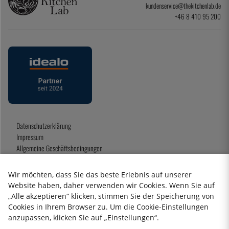
kundenservice@thekitchenlab.de
+46 8 410 95 200
Datenschutzerklärung
Impressum
Allgemeine Geschäftsbedingungen
Geschenkkarte
Wir möchten, dass Sie das beste Erlebnis auf unserer
Website haben, daher verwenden wir Cookies. Wenn Sie auf
„Alle akzeptieren“ klicken, stimmen Sie der Speicherung von
2026 KitchenLab AB
Cookies in Ihrem Browser zu. Um die Cookie-Einstellungen
anzupassen, klicken Sie auf „Einstellungen“.