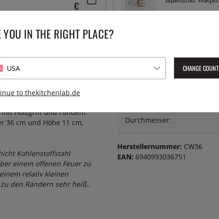
€
 YOU IN THE RIGHT PLACE?
CHANGE COUNT
USA
TECHNISCHE DATEN
inue to thekitchenlab.de
 mit Holzgriff und rundem
Durchmesser:
er 36 cm und Höhe 11 cm,
Herstellernummer:
CW36
icht Kohlenstoffstahl
EAN:
6940993036751
über einem offenen Feuer zu
einem relativ kleinen
 zu den Rändern sehr heiß.
.