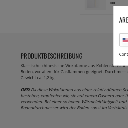
cm
ARE
PRODUKTBESCHREIBUNG
Cont
Klassische chinesische Wokpfanne aus Kohlenstoffstahl
Boden, vor allem für Gasflammen geeignet. Durchmess
Gewicht ca. 1,2 kg
OBS!
Da diese Wokpfannen aus einer relativ dünnen Sch
bestehen, empfehlen wir, sie auf einem Gasherd oder 
verwenden. Bei einer so hohen Wärmeleitfähigkeit und 
Bodendurchmesser wird der Boden sonst im Verhältnis