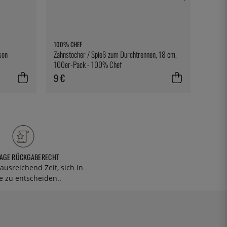
100% CHEF
GRAY K
son
Zahnstocher / Spieß zum Durchtrennen, 18 cm,
Gray Ku
100er-Pack - 100% Chef
9 €
40 €
TAGE RÜCKGABERECHT
ausreichend Zeit, sich in
 zu entscheiden..