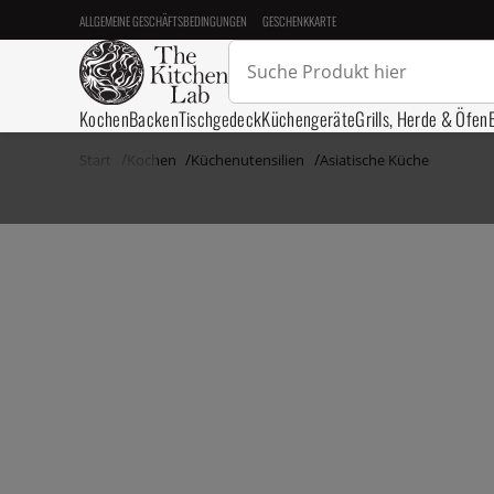
ALLGEMEINE GESCHÄFTSBEDINGUNGEN
GESCHENKKARTE
Kochen
Backen
Tischgedeck
Küchengeräte
Grills, Herde & Öfen
Start
Kochen
Küchenutensilien
Asiatische Küche