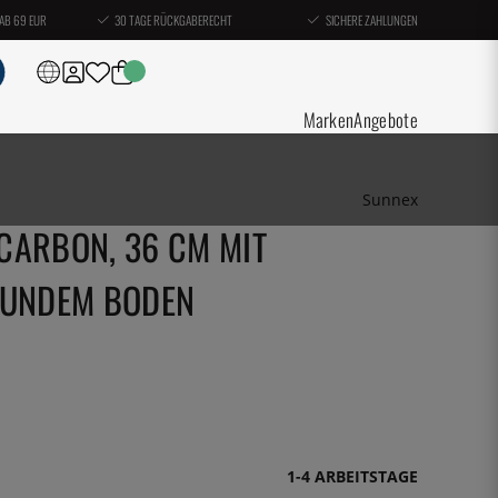
AB 69 EUR
30 TAGE RÜCKGABERECHT
SICHERE ZAHLUNGEN
Marken
Angebote
Sunnex
CARBON, 36 CM MIT
RUNDEM BODEN
1-4 ARBEITSTAGE