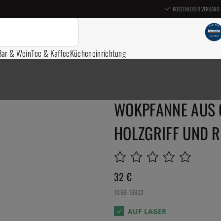
KOSTENLOSER VERSAND 
Bar & Wein
Tee & Kaffee
Kücheneinrichtung
WOKPFANNE AUS 
HOLZGRIFF UND 
32
€
1069-16933