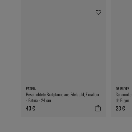
PATINA
DE BUYER
Beschichtete Bratpfanne aus Edelstahl, Excalibur
Schaumkell
- Patina - 24 cm
de Buyer
43 €
23 €