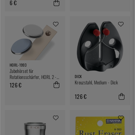
6 €
HORL-1993
Zubehörset für
Rotationsschärfer, HORL 2 -
DICK
Kreuzstahl, Medium - Dick
HORL
126 €
126 €