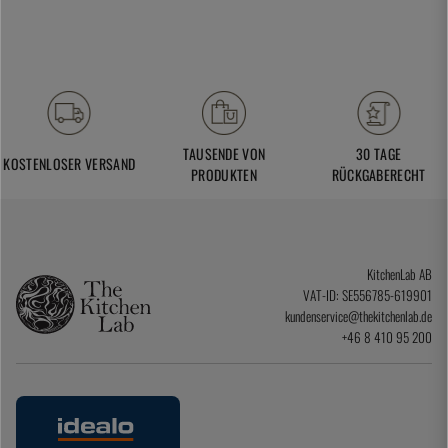
TAUSENDE VON
30 TAGE
KOSTENLOSER VERSAND
PRODUKTEN
RÜCKGABERECHT
KitchenLab AB
VAT-ID: SE556785-619901
kundenservice@thekitchenlab.de
+46 8 410 95 200