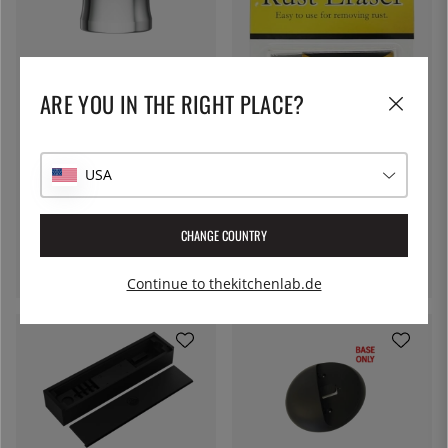
HORL-1993
Horl Lupe, Vergrößerungsglas
ARE YOU IN THE RIGHT PLACE?
- Horl
45 €
USA
NANIWA
Rostlöser/Rostradierer -
CHANGE COUNTRY
Naniwa
14 €
Continue to thekitchenlab.de