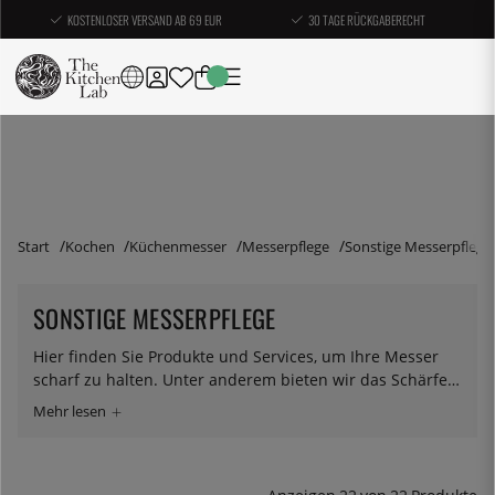
KOSTENLOSER VERSAND AB 69 EUR
30 TAGE RÜCKGABERECHT
Start
Kochen
Küchenmesser
Messerpflege
Sonstige Messerpflege
SONSTIGE MESSERPFLEGE
Hier finden Sie Produkte und Services, um Ihre Messer
scharf zu halten. Unter anderem bieten wir das Schärfen
von Messern bei einem der führenden Messerschärfer
Schwedens, Knivkultur auf Ekerö, an. Außerdem finden
Sie Lederriemen, Wetzsteinhalter und Schleiföl.