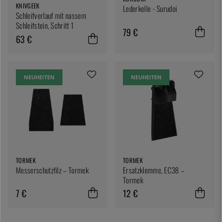
KNIVGEEK
Lederkelle - Surudoi
Schleifverlauf mit nassem
Schleifstein, Schritt 1
79 €
63 €
NEUHEITEN
NEUHEITEN
TORMEK
TORMEK
Messerschutzfilz – Tormek
Ersatzklemme, EC38 –
Tormek
7 €
12 €