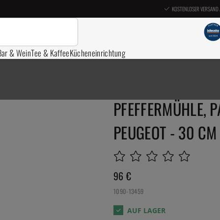
KOSTENLOSER VERSAND 
Bar & Wein
Tee & Kaffee
Kücheneinrichtung
PFEFFERMÜHLE, PA
EUGEOT - 30 CM
96
€
1090-13459