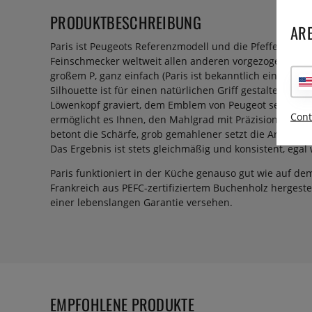
PRODUKTBESCHREIBUNG
ARE
Paris ist Peugeots Referenzmodell und die Pfeffermühl
Feinschmecker weltweit allen anderen vorgezogen habe
großem P, ganz einfach (Paris ist bekanntlich ein Eigen
Silhouette ist für einen natürlichen Griff gestaltet, und
Löwenkopf graviert, dem Emblem von Peugeot seit 1850
Cont
ermöglicht es Ihnen, den Mahlgrad mit Präzision zu wäh
betont die Schärfe, grob gemahlener setzt die Aromen u
Das Ergebnis ist stets gleichmäßig und konsistent, egal 
Paris funktioniert in der Küche genauso gut wie auf de
Frankreich aus PEFC-zertifiziertem Buchenholz hergeste
einer lebenslangen Garantie versehen.
EMPFOHLENE PRODUKTE