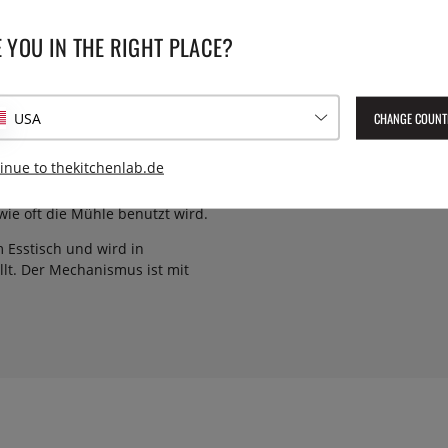
TECHNISCHE DATEN
 YOU IN THE RIGHT PLACE?
e, die mehr Köche und
Höhe:
12 cm,
n. Die Pfeffermühle mit
name). Die großzügige
CHANGE COUNT
USA
 der Knauf ist mit einem
Serie:
Paris
. Der u'Select-Mechanismus
inue to thekitchenlab.de
len. Fein gemahlener Pfeffer
nd die Geschmackstiefe frei.
wie oft die Mühle benutzt wird.
m Esstisch und wird in
llt. Der Mechanismus ist mit