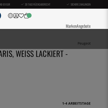
AB 69 EUR
30 TAGE RÜCKGABERECHT
SICHERE ZAHLUNGEN
Marken
Angebote
Peugeot
RIS, WEISS LACKIERT - P
1-4 ARBEITSTAGE