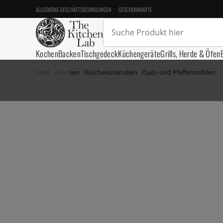
ALLGEMEINE GESCHÄFTSBEDINGUNGEN
GESCHENKKARTE
Kochen
Backen
Tischgedeck
Küchengeräte
Grills, Herde & Öfen
Start
Kochen
Küchenutensilien
Salz- und Pfeffermühlen