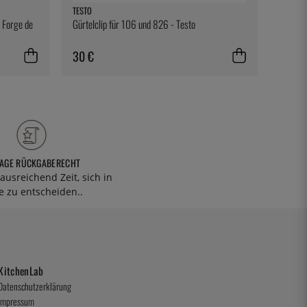
TESTO
EXXENT
 Forge de
Gürtelclip für 106 und 826 - Testo
Französ
30 €
35 €
TAGE RÜCKGABERECHT
ausreichend Zeit, sich in
 zu entscheiden..
KitchenLab
Datenschutzerklärung
Impressum