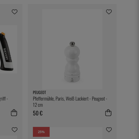
PEUGEOT
riff -
Pfeffermühle, Paris, Weiß Lackiert - Peugeot -
12 cm
50 €
25
%