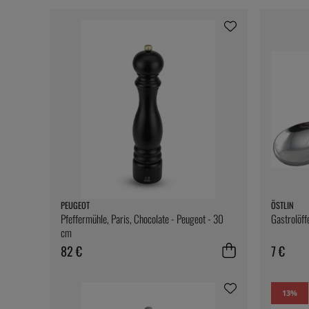
PEUGEOT
ÖSTLIN
Pfeffermühle, Paris, Chocolate - Peugeot - 30
Gastrolöffe
cm
82 €
7 €
13
%