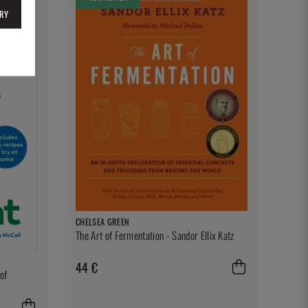
RY
CHELSEA GREEN
The Art of Fermentation - Sandor Ellix Katz
44 €
of