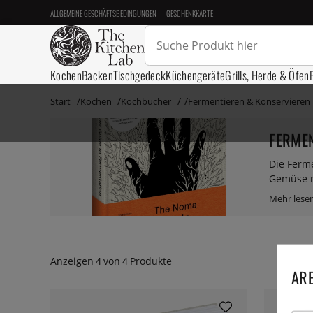
ALLGEMEINE GESCHÄFTSBEDINGUNGEN
GESCHENKKARTE
Kochen
Backen
Tischgedeck
Küchengeräte
Grills, Herde & Öfen
Start
Kochen
Kochbücher
Fermentieren & Konservieren
FERMEN
Die Ferme
Gemüse m
zu mache
zwei Pro
Vergnügen
komplexe
fermenti
Anzeigen
4
von
4
Produkte
für lesen
ARE