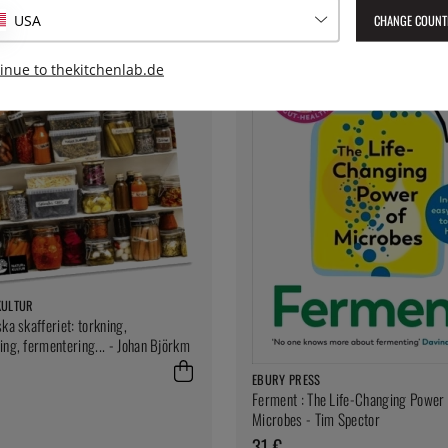
CHANGE COUNT
USA
inue to thekitchenlab.de
KULTUR
ka skafferiet: torkning,
ing, fermentering... - Johan Björkm
EBURY PRESS
Ferment : The Life-Changing Power 
Microbes - Tim Spector
31 €