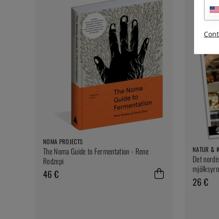
Cont
NOMA PROJECTS
NATUR & 
The Noma Guide to Fermentation - Rene
Det nordis
Redzepi
mjölksyrn
46 €
26 €