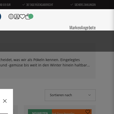
AB 69 EUR
30 TAGE RÜCKGABERECHT
SICHERE ZAHLUNGEN
Marken
Angebote
heidet, was wir als Pökeln kennen. Eingelegtes
nd -gemüse bis weit in den Winter hinein haltbar
 verwendet werden kann. Sauerkraut und Kimchi sind
rd eine große Menge dessen, was der Normalbürger zum
 sind Wein, Bier, Käse und Brot, die alle ihre
ie Kaffeebohne und die Kakaobohne werden
ochbücher zum Thema Fermentieren und Pökeln, die wir
Sortieren nach
NEUHEITEN