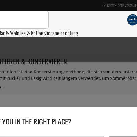
KOSTENLOSER VERSAND 
Bar & Wein
Tee & Kaffee
Kücheneinrichtung
TIEREN & KONSERVIEREN
ntation ist eine Konservierungsmethode, die sich von dem untersc
it Zucker und Essig wird seit langem verwendet, um Sommerobst u
n – und die Fermentation ist eine Technik, die auch zur Lagerung
dukte, die wir eindeutig als fermentiert erkennen. Allerdings wi
 konsumiert, tatsächlich fermentiert. Die offensichtlichen Beispiele
n Aromen in einem Fermentationsprozess aufbauen. Aber auch d
ert, bevor sie getrocknet und geröstet werden. Hier finden Sie K
swert halten.
 YOU IN THE RIGHT PLACE?