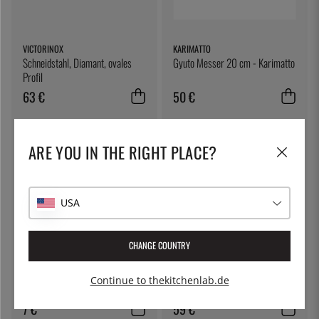
VICTORINOX
KARIMATTO
Schneidstahl, Diamant, ovales
Gyuto Messer 20 cm - Karimatto
Profil
63 €
50 €
ARE YOU IN THE RIGHT PLACE?
USA
CHANGE COUNTRY
VICTORINOX
MAC
Schälmesser 8 cm, schwarzer
Keramikspitzer, 21 cm - MAC
Continue to thekitchenlab.de
Kunststoff - Victorinox
7 €
59 €